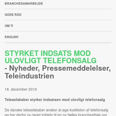
BRANCHESAMARBEJDE
GODE RÅD
OM TI
ENGLISH
STYRKET INDSATS MOD
ULOVLIGT TELEFONSALG
-
Nyheder
,
Pressemeddelelser
,
Teleindustrien
18. december 2019
Teleselskaber styrker indsatsen mod ulovligt telefonsalg
De danske teleselskaber ønsker at øge kvaliteten af telefonsalg
og har derfor nu taget initiativ til en ny fælles brancheaftale om