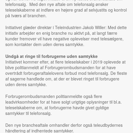
telefonsalg. Med den nye aftale om telefonsalg ønsker
teleselskaberne at indføre en højere grad af selvjustits og kontrol
på tværs af branchen.
Initiativet glæder direktør i Teleindustrien Jakob Willer:
Med dette
initiativ arbejder en enig branche nu aktivt på, at langt færre
kunder fremover vil have negative oplevelser med telesælgere,
som kontakter dem uden deres samtykke.
Undgå at ringe til forbrugerne uden samtykke
Initiativet kommer efter, at flere teleselskaber i 2019 oplevede at
blive politianmeldt af Forbrugerombudsmanden for at have
overtrådt forbrugeraftalelovens forbud mod telefonsalg. De fleste
af sagerne handlede om, at der er blevet ringet til forbrugere
uden deres samtykke.
Forbrugerombudsmanden politianmeldte også flere
leadvirksomheder for at have solgt urigtige oplysninger til bl.a.
teleselskaberne om, at forbrugerne havde givet gyldige
samtykker til telefonsalg.
Den nye brancheaftale omhandler derfor også teleudbydernes
håndtering af indhentede samtykker.