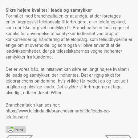
Sikre højere kvalitet i leads og samtykker
Formålet med brancheaftalen er at undgå, at der foretages
enten aggressivt telefonsalg til forbrugere, eller telefonopkald,
som der ikke er givet samtykke til. Brancheaftalen fastlægger et
kodeks for anvendelse af samtykker indhentet ved brug af
konkurrencer og håndtering af telefonsalg, som teleudbyderne er
enige om at overholde, og som også vil blive anvendt af de
leadvirksomheder, der på teleselskabernes vegne indhenter
samtykker fra kunderne.
Det er vores håb, at initiativet kan sikre en langt højere kvalitet i
de leads og samtykker, der indhentes. Det er rigtig skidt for
telebranchens omdømme, hvis vi ikke får ryddet op og luet ud i
urigtige og ulovlige leads. Det skylder vi forbrugerne at tage
alvorligt,
udtaler Jakob Willer.
Brancheaftalen kan ses her:
https://www.teleindu.dk/branchesamarbejde/leads-og-
telefonsalg/