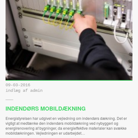
09-03-2016
indlæg af admin
INDENDØRS MOBILDÆKNING
Energistyrelsen har udgivet en vejledning om indendørs dækning. Det er
vigtigt at medtænke den indendørs mobildækning ved nybyggeri og
energirenovering af bygninger, da energieffektive materialer kan svække
mobildækningen. Vejledningen er udarbejdet…