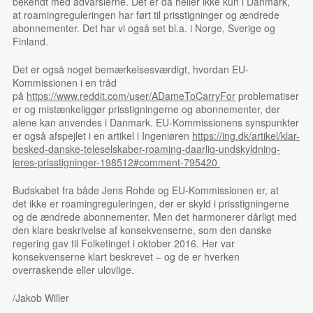
bekendt med advarslerne. Det er da heller ikke kun i Danmark,
at roamingreguleringen har ført til prisstigninger og ændrede
abonnementer. Det har vi også set bl.a. i Norge, Sverige og
Finland.
Det er også noget bemærkelsesværdigt, hvordan EU-
Kommissionen i en tråd
på
https://www.reddit.com/user/ADameToCarryFor
problematiser
er og mistænkeliggør prisstigningerne og abonnementer, der
alene kan anvendes i Danmark. EU-Kommissionens synspunkter
er også afspejlet i en artikel i Ingeniøren
https://ing.dk/artikel/klar-
besked-danske-teleselskaber-roaming-daarlig-undskyldning-
jeres-prisstigninger-198512#comment-795420
Budskabet fra både Jens Rohde og EU-Kommissionen er, at
det ikke er roamingreguleringen, der er skyld i prisstigningerne
og de ændrede abonnementer. Men det harmonerer dårligt med
den klare beskrivelse af konsekvenserne, som den danske
regering gav til Folketinget i oktober 2016. Her var
konsekvenserne klart beskrevet – og de er hverken
overraskende eller ulovlige.
/Jakob Willer