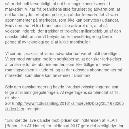
så er det helt forventeligt, at det har nogle konsekvenser i
markedet. Vi har fra branchens side forudset og advaret om, at
det kan betyde forhøjede priser, og at der fremadrettet vil være
abonnementer på markedet, som ikke kan benyttes i udlandet.
Endvidere har vi fra branchens side advaret om, at et så
voldsom indgreb, der trækker et tre-cifret millionbeløb ud af den
danske telebranche vil betyde færre investeringer og færre
penge til ny teknologi og til at lukke mobilhuller.
Vi ser nu i praksis, at vores advarsler har været fuldt berettiget.
Vi ser med variation mellem selskaberne, at der sker forhøjelser
af priserne for de abonnementer, som ikke tidligere havde
roamingydelsen inkluderet, og at der udbydes abonnementer på
markedet, som alene kan anvendes i Danmark.
Selv den danske regering havde forudset prisstigningerne som
følge af roamingreguleringen. Af regeringens samlenotat af 18.
oktober
2016
http://www.ft.dk/samling/20161/almdel/efk/bilag/25/1678205
/index.htm
fremgår:
“
Grundet de lave danske mobilpriser kan indførelsen af RLAH
[Roam Like AT Home] fra midten af 2017 gøre det særligt dyrt for