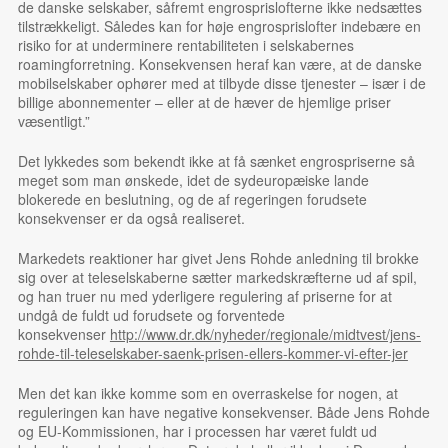
de danske selskaber, såfremt engrosprislofterne ikke nedsættes
tilstrækkeligt. Således kan for høje engrosprislofter indebære en
risiko for at underminere rentabiliteten i selskabernes
roamingforretning. Konsekvensen heraf kan være, at de danske
mobilselskaber ophører med at tilbyde disse tjenester – især i de
billige abonnementer – eller at de hæver de hjemlige priser
væsentligt.”
Det lykkedes som bekendt ikke at få sænket engrospriserne så
meget som man ønskede, idet de sydeuropæiske lande
blokerede en beslutning, og de af regeringen forudsete
konsekvenser er da også realiseret.
Markedets reaktioner har givet Jens Rohde anledning til brokke
sig over at teleselskaberne sætter markedskræfterne ud af spil,
og han truer nu med yderligere regulering af priserne for at
undgå de fuldt ud forudsete og forventede
konsekvenser
http://www.dr.dk/nyheder/regionale/midtvest/jens-
rohde-til-teleselskaber-saenk-prisen-ellers-kommer-vi-efter-jer
Men det kan ikke komme som en overraskelse for nogen, at
reguleringen kan have negative konsekvenser. Både Jens Rohde
og EU-Kommissionen, har i processen har været fuldt ud