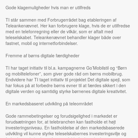
Gode klagemuligheder hvis man er utilfreds
TI står sammen med Forbrugerrådet bag etableringen af
Teleankenævnet. Her kan forbrugere klage, hvis de er utilfredse
med en telefonregning eller de vilkår, som er aftalt med
teleselskabet. Teleankenævnet behandler klager både over
fastnet, mobil og internetforbindelser.
Fremme af børns digitale færdigheder
TI har taget initiativ til bl.a. kampagnerne Go’Mobilstil og “Børn
og mobiltelefoner”, som giver gode råd om børns mobilbrug.
Endvidere har TI taget initiativ til projektet Det digitale spejl, som
har fokus på at forbedre børns evner til at færdes sikkert i den
digitale verden og samtidig styrke børnenes digitale kreativitet.
En markedsbaseret udvikling på teleområdet
Gode rammebetingelser og forudsigelighed i markedet er
forudsætningen for, at telebranchen kan fastholde et højt
investeringsniveau. En fastholdelse af den markedsbaserede
udvikling vil kunne styrke teleselskabernes investeringsvilje og