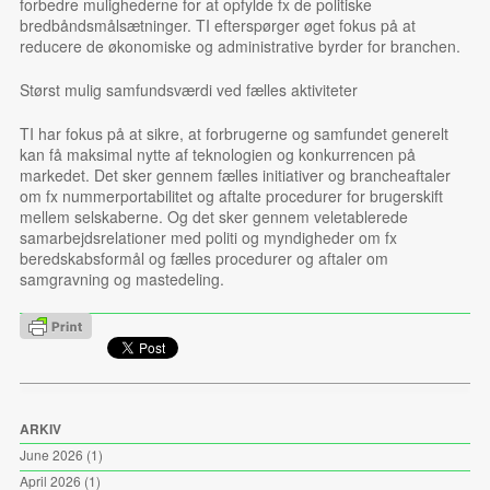
forbedre mulighederne for at opfylde fx de politiske
bredbåndsmålsætninger. TI efterspørger øget fokus på at
reducere de økonomiske og administrative byrder for branchen.
Størst mulig samfundsværdi ved fælles aktiviteter
TI har fokus på at sikre, at forbrugerne og samfundet generelt
kan få maksimal nytte af teknologien og konkurrencen på
markedet. Det sker gennem fælles initiativer og brancheaftaler
om fx nummerportabilitet og aftalte procedurer for brugerskift
mellem selskaberne. Og det sker gennem veletablerede
samarbejdsrelationer med politi og myndigheder om fx
beredskabsformål og fælles procedurer og aftaler om
samgravning og mastedeling.
ARKIV
June 2026
(1)
April 2026
(1)