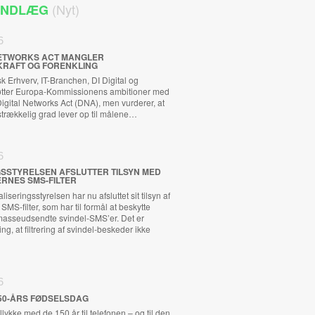
(Nyt)
 INDLÆG
6
 NETWORKS ACT MANGLER
KRAFT OG FORENKLING
 Erhverv, IT-Branchen, DI Digital og
tøtter Europa-Kommissionens ambitioner med
ital Networks Act (DNA), men vurderer, at
ilstrækkelig grad lever op til målene…
6
GSSTYRELSEN AFSLUTTER TILSYN MED
RNES SMS-FILTER
iseringsstyrelsen har nu afsluttet sit tilsyn af
MS-filter, som har til formål at beskytte
asseudsendte svindel-SMS’er. Det er
ng, at filtrering af svindel-beskeder ikke
6
50-ÅRS FØDSELSDAG
llykke med de 150 år til telefonen – og til den