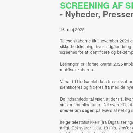
SCREENING AF S
-
Nyheder
,
Presse
16. maj 2025
Teleselskaberne fik i november 2024 gr
sikkerhedsløsning, hvor indgående og
screenes for at identificere og bekæmp
Løsningen er i første kvartal 2025 imple
mobilselskaberne.
Vi har i TI indsamlet data fra selskab
identificeres og filtreres fra med de n
De indsamlede tal viser, at der i 1. kva
sms’er i mobilnettene. Det svarer til, a
sms’er om dagen
på tværs af net og s
Ifølge telestatistikken (fra Digitaliseri
årligt. Det svarer til ca. 10 mio. sms’er