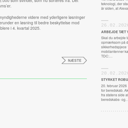
42.000 som svindel, som nu sorteres fra. Det
teknologi, der st
sms’er.
år siden, at Al
myndighederne videre med yderligere løsninger
erunder en løsning til bedre beskyttelse mod
26.02.202
lere i 4. kvartal 2025.
ARBEJDE TÆT 
Skal du arbejde 
opmærksom på de
sikkerhedspjece 
mobilantenner ka
TDC:…
20.02.202
STYRKET ROBU
20. februar 2026
for beredskab. A
fra statens side a
beredskabs- og