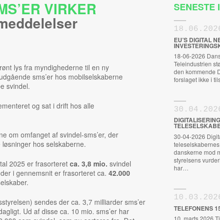
MS’ER VIRKER
SENESTE
meddelelser
18.06.202
EU’S DIGITAL
INVESTERINGS
18-06-2026 Dansk
Teleindustrien s
ønt lys fra myndighederne til en ny
den kommende Dig
 udgående sms’er hos mobilselskaberne
forslaget ikke i t
e svindel.
menteret og sat i drift hos alle
30.04.202
DIGITALISERIN
TELESELSKABE
erne om omfanget af svindel-sms’er, der
30-04-2026 Digital
ye løsninger hos selskaberne.
teleselskabernes S
danskerne mod m
styrelsens vurderi
rtal 2025 er frasorteret
ca. 3,8 mio.
svindel
har…
t der i gennemsnit er frasorteret ca.
42.000
elskaber.
10.03.202
ngsstyrelsen) sendes der ca. 3,7 milliarder sms’er
TELEFONENS 1
 dagligt. Ud af disse ca. 10 mio. sms’er har
10. marts 2026 Ti