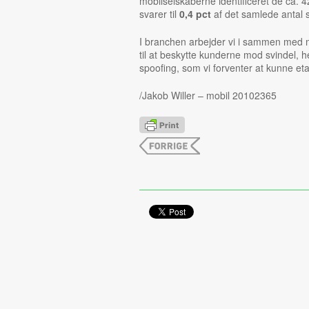
mobilselskaberne identificeret de ca. 
svarer til
0,4 pct
af det samlede antal 
I branchen arbejder vi i sammen med 
til at beskytte kunderne mod svindel, h
spoofing, som vi forventer at kunne etab
/Jakob Willer – mobil 20102365