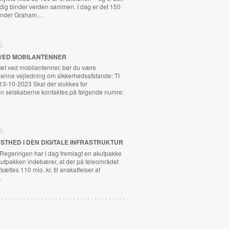
adig binder verden sammen. I dag er det 150
exander Graham…
6
VED MOBILANTENNER
tæt ved mobilantenner, bør du være
nne vejledning om sikkerhedsafstande: TI
13-10-2023 Skal der slukkes for
n selskaberne kontaktes på følgende numre:
6
STHED I DEN DIGITALE INFRASTRUKTUR
 Regeringen har i dag fremlagt en akutpakke
kutpakken indebærer, at der på teleområdet
fsættes 110 mio. kr. til anskaffelser af
…