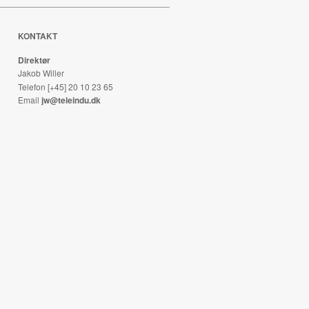
KONTAKT
Direktør
Jakob Willer
Telefon [+45] 20 10 23 65
Email
jw@teleindu.dk