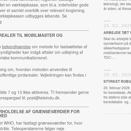
teknologi, der st
et en værktøjskasse, som bl.a. indeholder gode
år siden, at Al
er et samlet overblik over relevant lovgivning,
Værktøjskassen udbygges løbende. Se
e
26.02.202
ARBEJDE TÆT 
AREALER TIL MOBILMASTER OG
Skal du arbejde 
opmærksom på de
en
bekendtgørelse
om metode for fastsættelse af
sikkerhedspjece 
myndigheder kan indgå aftaler om udlejning af
mobilantenner ka
roniske kommunikationsnet.
TDC:…
edning om, hvordan metoden anvendes til
 offentlige jordarealer. Vejledningen kan findes i
20.02.202
STYRKET ROBU
20. februar 2026
ide 7 og 13 ikke aktiveres. TI fremsender gerne
for beredskab. A
fra statens side a
orespørgsel til: post@teleindu.dk.
beredskabs- og
ERHOLDELSE AF GRÆNSEVÆRDIER FOR
HED
tet WHO, har fastlagt grænseværdier for, hvor
råle. Teleoperatørerne følger nøje