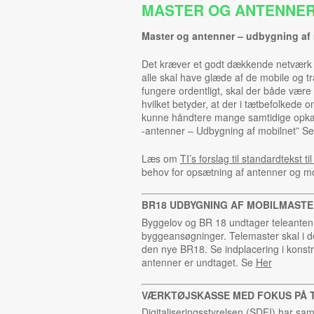
MASTER OG ANTENNE
Master og antenner – udbygning af 
Det kræver et godt dækkende netværk a
alle skal have glæde af de mobile og tr
fungere ordentligt, skal der både være 
hvilket betyder, at der i tætbefolkede 
kunne håndtere mange samtidige opka
-antenner – Udbygning af mobilnet” S
Læs om
TI’s forslag til standardtekst ti
behov for opsætning af antenner og m
BR18 UDBYGNING AF MOBILMAST
Byggelov og BR 18 undtager teleantenne
byggeansøgninger. Telemaster skal i de
den nye BR18. Se indplacering i konst
antenner er undtaget. Se
Her
VÆRKTØJSKASSE MED FOKUS PÅ 
Digitaliseringsstyrelsen (SDFI) har s