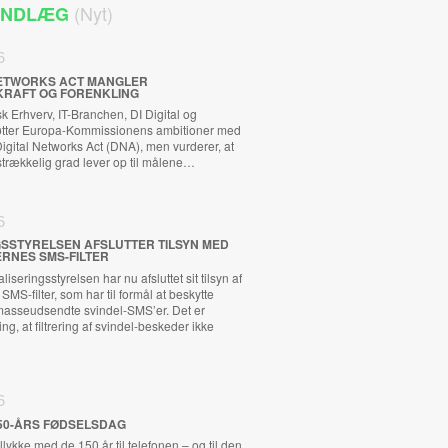
(Nyt)
 INDLÆG
6
 NETWORKS ACT MANGLER
KRAFT OG FORENKLING
 Erhverv, IT-Branchen, DI Digital og
tøtter Europa-Kommissionens ambitioner med
ital Networks Act (DNA), men vurderer, at
ilstrækkelig grad lever op til målene…
6
GSSTYRELSEN AFSLUTTER TILSYN MED
RNES SMS-FILTER
iseringsstyrelsen har nu afsluttet sit tilsyn af
MS-filter, som har til formål at beskytte
asseudsendte svindel-SMS’er. Det er
ng, at filtrering af svindel-beskeder ikke
6
50-ÅRS FØDSELSDAG
llykke med de 150 år til telefonen – og til den