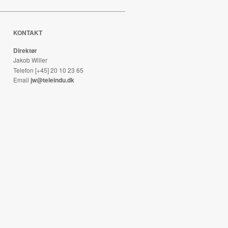
KONTAKT
Direktør
Jakob Willer
Telefon [+45] 20 10 23 65
Email
jw@teleindu.dk