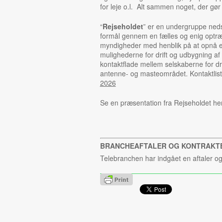
for leje o.l. Alt sammen noget, der gør 
“
Rejseholdet
” er en undergruppe nedsa
formål gennem en fælles og enig optr
myndigheder med henblik på at opnå en 
mulighederne for drift og udbygning a
kontaktflade mellem selskaberne for drø
antenne- og masteområdet. Kontaktlist
2026
Se en præsentation fra Rejseholdet he
BRANCHEAFTALER OG KONTRAKT
Telebranchen har indgået en aftaler og 