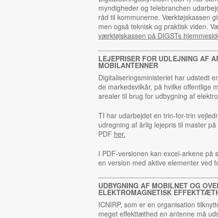
myndigheder og telebranchen udarbejd
råd til kommunerne. Værktøjskassen giv
men også teknisk og praktisk viden. 
værktøjskassen på DIGSTs hjemmesid
LEJEPRISER FOR UDLEJNING AF 
MOBILANTENNER
Digitaliseringsministeriet har udstedt 
de markedsvilkår, på hvilke offentlige 
arealer til brug for udbygning af elekt
TI har udarbejdet en trin-for-trin vejl
udregning af årlig lejepris til master på
PDF
her.
I PDF-versionen kan excel-arkene på sl
en version med aktive elementer ved f
UDBYGNING AF MOBILNET OG OV
ELEKTROMAGNETISK EFFEKTTÆT
ICNIRP, som er en organisation tilknyt
meget effekttæthed en antenne må udst