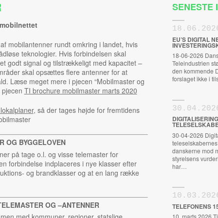
R
SENESTE
mobilnettet
18.06.202
EU’S DIGITAL
f mobilantenner rundt omkring i landet, hvis
INVESTERINGS
ådløse teknologier. Hvis forbindelsen skal
18-06-2026 Dansk
et godt signal og tilstrækkeligt med kapacitet –
Teleindustrien s
den kommende Dig
områder skal opsættes flere antenner for at
forslaget ikke i t
ld. Læse meget mere i pjecen “Mobilmaster og
e pjecen
TI brochure mobilmaster marts 2020
30.04.202
l lokalplaner
, så der tages højde for fremtidens
obilmaster
DIGITALISERIN
TELESELSKABE
30-04-2026 Digital
ER OG BYGGELOVEN
teleselskabernes S
danskerne mod m
r på tage o.l. og visse telemaster for
styrelsens vurderi
n forbindelse indplaceres i nye klasser efter
har…
ruktions- og brandklasser og at en lang række
10.03.202
TELEMASTER OG –ANTENNER
TELEFONENS 1
ammen med kommuner, regioner, statslige
10. marts 2026 Ti