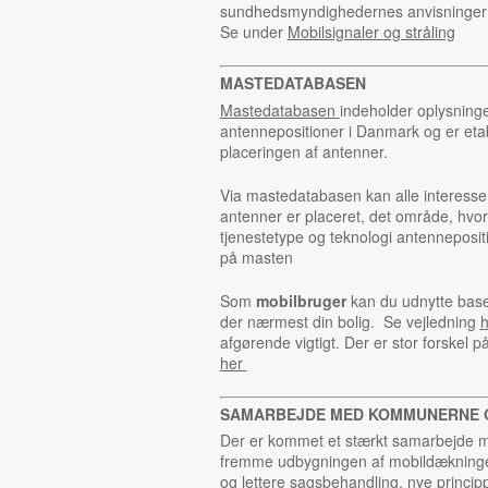
sundhedsmyndighedernes anvisninger o
Se under
Mobilsignaler og stråling
MASTEDATABASEN
Mastedatabasen
indeholder oplysning
antennepositioner i Danmark og er eta
placeringen af antenner.
Via mastedatabasen kan alle interesse
antenner er placeret, det område, hvo
tjenestetype og teknologi antenneposit
på masten
Som
mobilbruger
kan du udnytte basen
der nærmest din bolig. Se vejledning
h
afgørende vigtigt. Der er stor forskel 
her
SAMARBEJDE MED KOMMUNERNE 
Der er kommet et stærkt samarbejde 
fremme udbygningen af mobildækninge
og lettere sagsbehandling, nye princippe