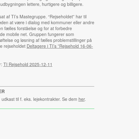
udbygningen lettere, hurtigere og billigere.
t af TI’s Mastegruppe. “Rejseholdet” har til
æden at være i dialog med kommuner eller andre
fælles forståelse og for at forbedre
f de mobile net. Gruppen fungerer som
ftelse og løsning af fælles problemstillinger på
e rejseholdet
Deltagere i TI’s ”Rejsehold 16-06-
r:
TI Rejsehold 2025-12-11
ER
udkast til f. eks. lejekontrakter. Se dem
her
.