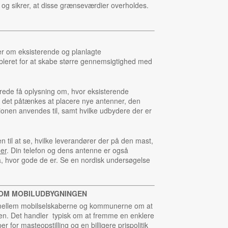
g sikrer, at disse grænseværdier overholdes.
er om eksisterende og planlagte
bleret for at skabe større gennemsigtighed med
rede få oplysning om, hvor eksisterende
r det påtænkes at placere nye antenner, den
ionen anvendes til, samt hvilke udbydere der er
 til at se, hvilke leverandører der på den mast,
er
. Din telefon og dens antenne er også
på, hvor gode de er. Se en nordisk undersøgelse
OM MOBILUDBYGNINGEN
mellem mobilselskaberne og kommunerne om at
n. Det handler typisk om at fremme en enklere
r for masteopstilling og en billigere prispolitik