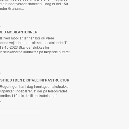
adig binder verden sammen. I dag er det 150
exander Graham…
6
VED MOBILANTENNER
tæt ved mobilantenner, bør du være
nne vejledning om sikkerhedsafstande: TI
13-10-2023 Skal der slukkes for
n selskaberne kontaktes på følgende numre:
6
STHED I DEN DIGITALE INFRASTRUKTUR
 Regeringen har i dag fremlagt en akutpakke
kutpakken indebærer, at der på teleområdet
fsættes 110 mio. kr. til anskaffelser af
…