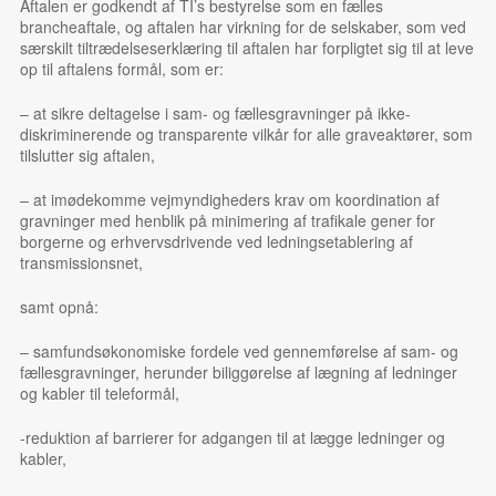
Aftalen er godkendt af TI’s bestyrelse som en fælles
brancheaftale, og aftalen har virkning for de selskaber, som ved
særskilt tiltrædelseserklæring til aftalen har forpligtet sig til at leve
op til aftalens formål, som er:
– at sikre deltagelse i sam- og fællesgravninger på ikke-
diskriminerende og transparente vilkår for alle graveaktører, som
tilslutter sig aftalen,
– at imødekomme vejmyndigheders krav om koordination af
gravninger med henblik på minimering af trafikale gener for
borgerne og erhvervsdrivende ved ledningsetablering af
transmissionsnet,
samt opnå:
– samfundsøkonomiske fordele ved gennemførelse af sam- og
fællesgravninger, herunder biliggørelse af lægning af ledninger
og kabler til teleformål,
-reduktion af barrierer for adgangen til at lægge ledninger og
kabler,