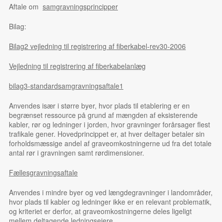
Aftale om
samgravningsprincipper
Bilag:
Bilag2 vejledning til registrering af fiberkabel-rev30-2006
Vejledning til registrering af fiberkabelanlæg
bilag3-standardsamgravningsaftale1
Anvendes især i større byer, hvor plads til etablering er en
begrænset ressource på grund af mængden af eksisterende
kabler, rør og ledninger i jorden, hvor gravninger forårsager flest
trafikale gener. Hovedprincippet er, at hver deltager betaler sin
forholdsmæssige andel af graveomkostningerne ud fra det totale
antal rør i gravningen samt rørdimensioner.
Fællesgravningsaftale
Anvendes i mindre byer og ved længdegravninger i landområder,
hvor plads til kabler og ledninger ikke er en relevant problematik,
og kriteriet er derfor, at graveomkostningerne deles ligeligt
mellem deltagende ledningsejere.