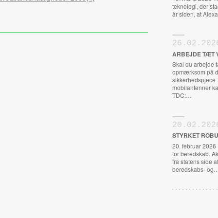
teknologi, der st
år siden, at Al
26.02.202
ARBEJDE TÆT 
Skal du arbejde 
opmærksom på de
sikkerhedspjece 
mobilantenner ka
TDC:…
20.02.202
STYRKET ROBU
20. februar 2026
for beredskab. A
fra statens side a
beredskabs- og