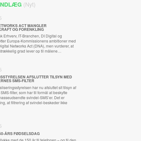
(Nyt)
 INDLÆG
6
 NETWORKS ACT MANGLER
KRAFT OG FORENKLING
 Erhverv, IT-Branchen, DI Digital og
tøtter Europa-Kommissionens ambitioner med
ital Networks Act (DNA), men vurderer, at
ilstrækkelig grad lever op til målene…
6
GSSTYRELSEN AFSLUTTER TILSYN MED
RNES SMS-FILTER
iseringsstyrelsen har nu afsluttet sit tilsyn af
MS-filter, som har til formål at beskytte
asseudsendte svindel-SMS’er. Det er
ng, at filtrering af svindel-beskeder ikke
6
50-ÅRS FØDSELSDAG
llykke med de 150 år til telefonen – og til den