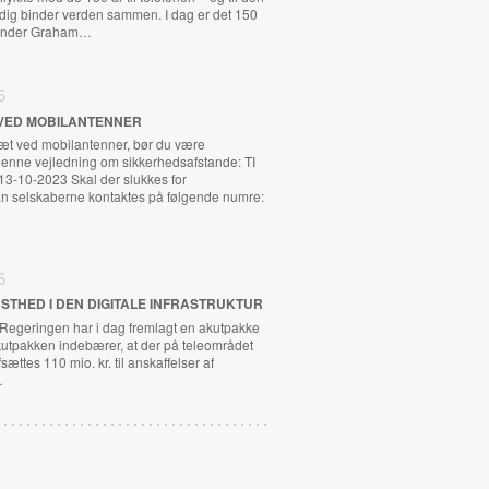
adig binder verden sammen. I dag er det 150
exander Graham…
6
VED MOBILANTENNER
tæt ved mobilantenner, bør du være
nne vejledning om sikkerhedsafstande: TI
13-10-2023 Skal der slukkes for
n selskaberne kontaktes på følgende numre:
6
STHED I DEN DIGITALE INFRASTRUKTUR
 Regeringen har i dag fremlagt en akutpakke
kutpakken indebærer, at der på teleområdet
fsættes 110 mio. kr. til anskaffelser af
…