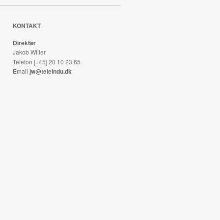
KONTAKT
Direktør
Jakob Willer
Telefon [+45] 20 10 23 65
Email
jw@teleindu.dk