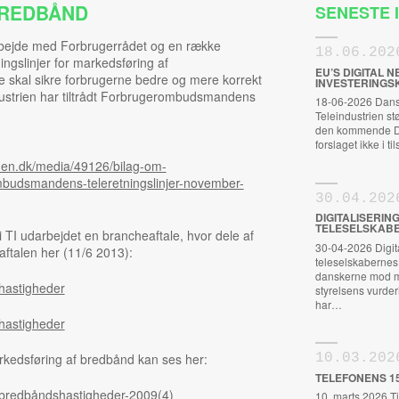
BREDBÅND
SENESTE
ejde med Forbrugerrådet og en række
18.06.202
ngslinjer for markedsføring af
EU’S DIGITAL
e skal sikre forbrugerne bedre og mere korrekt
INVESTERINGS
dustrien har tiltrådt Forbrugerombudsmandens
18-06-2026 Dansk
Teleindustrien s
den kommende Dig
forslaget ikke i t
en.dk/media/49126/bilag-om-
ombudsmandens-teleretningslinjer-november-
30.04.202
DIGITALISERIN
TELESELSKABE
i TI udarbejdet en brancheaftale, hvor dele af
30-04-2026 Digital
ftalen her (11/6 2013):
teleselskabernes S
danskerne mod m
hastigheder
styrelsens vurderi
har…
hastigheder
rkedsføring af bredbånd kan ses her:
10.03.202
TELEFONENS 1
 bredbåndshastigheder-2009(4)
10. marts 2026 Ti