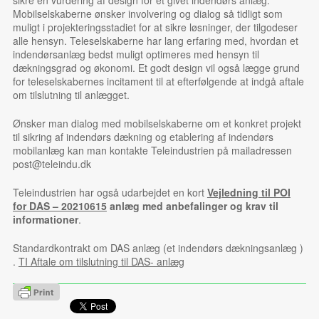
sikre en vurdering af design for et givet indendørs anlæg.
Mobilselskaberne ønsker involvering og dialog så tidligt som
muligt i projekteringsstadiet for at sikre løsninger, der tilgodeser
alle hensyn. Teleselskaberne har lang erfaring med, hvordan et
indendørsanlæg bedst muligt optimeres med hensyn til
dækningsgrad og økonomi. Et godt design vil også lægge grund
for teleselskabernes incitament til at efterfølgende at indgå aftale
om tilslutning til anlægget.
Ønsker man dialog med mobilselskaberne om et konkret projekt
til sikring af indendørs dækning og etablering af indendørs
mobilanlæg kan man kontakte Teleindustrien på mailadressen
post@teleindu.dk
Teleindustrien har også udarbejdet en kort
Vejledning til POI
for DAS – 20210615
anlæg med anbefalinger og krav til
informationer
.
Standardkontrakt om DAS anlæg (et indendørs dækningsanlæg )
.
TI Aftale om tilslutning til DAS- anlæg