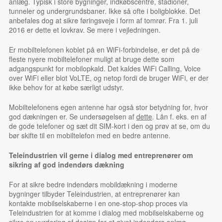
anlæg. Typisk i store bygninger, indkøbscentre, stadioner,
tunneler og undergrundsbaner. Ikke så ofte i boligblokke. Det
anbefales dog at sikre føringsveje i form af tomrør. Fra 1. juli
2016 er dette et lovkrav. Se mere i vejledningen.
Er mobiltelefonen koblet på en WiFi-forbindelse, er det på de
fleste nyere mobiltelefoner muligt at bruge dette som
adgangspunkt for mobilopkald. Det kaldes WiFi Calling, Voice
over WiFi eller blot VoLTE, og netop fordi de bruger WiFi, er der
ikke behov for at købe særligt udstyr.
Mobiltelefonens egen antenne har også stor betydning for, hvor
god dækningen er. Se undersøgelsen af
dette
. Lån f. eks. en af
de gode telefoner og sæt dit SIM-kort i den og prøv at se, om du
bør skifte til en mobiltelefon med en bedre antenne.
Teleindustrien vil gerne i dialog med entreprenører om
sikring af god indendørs dækning
For at sikre bedre indendørs mobildækning i moderne
bygninger tilbyder Teleindustrien, at entreprenører kan
kontakte mobilselskaberne i en one-stop-shop proces via
Teleindustrien for at komme i dialog med mobilselskaberne og