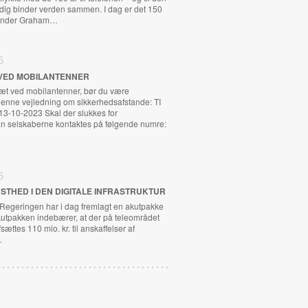
adig binder verden sammen. I dag er det 150
exander Graham…
6
VED MOBILANTENNER
tæt ved mobilantenner, bør du være
nne vejledning om sikkerhedsafstande: TI
13-10-2023 Skal der slukkes for
n selskaberne kontaktes på følgende numre:
6
STHED I DEN DIGITALE INFRASTRUKTUR
 Regeringen har i dag fremlagt en akutpakke
kutpakken indebærer, at der på teleområdet
fsættes 110 mio. kr. til anskaffelser af
…