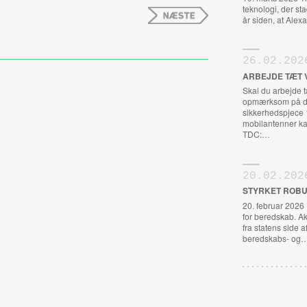
teknologi, der st
år siden, at Al
26.02.202
ARBEJDE TÆT 
Skal du arbejde 
opmærksom på de
sikkerhedspjece 
mobilantenner ka
TDC:…
20.02.202
STYRKET ROBU
20. februar 2026
for beredskab. A
fra statens side a
beredskabs- og