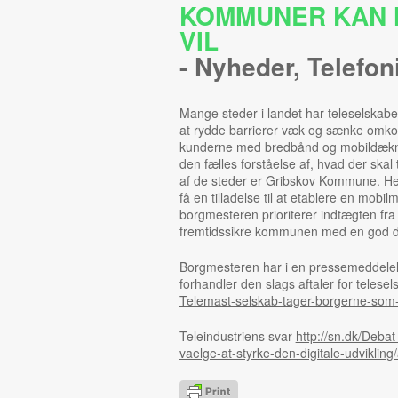
KOMMUNER KAN H
VIL
-
Nyheder
,
Telefon
Mange steder i landet har teleselska
at rydde barrierer væk og sænke omkost
kunderne med bredbånd og mobildækning
den fælles forståelse af, hvad der skal 
af de steder er Gribskov Kommune. He
få en tilladelse til at etablere en mobil
borgmesteren prioriterer indtægten fra 
fremtidssikre kommunen med en god digi
Borgmesteren har i en pressemeddelels
forhandler den slags aftaler for telese
Telemast-selskab-tager-borgerne-som-g
Teleindustriens svar
http://sn.dk/Deb
vaelge-at-styrke-den-digitale-udvikling