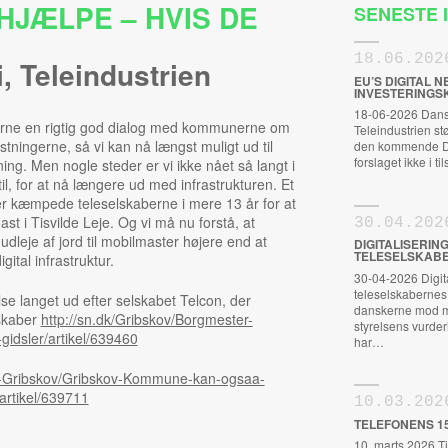
JÆLPE – HVIS DE
SENESTE
18.06.202
i
,
Teleindustrien
EU’S DIGITAL
INVESTERINGS
18-06-2026 Dansk
berne en rigtig god dialog med kommunerne om
Teleindustrien s
ningerne, så vi kan nå længst muligt ud til
den kommende Dig
forslaget ikke i t
. Men nogle steder er vi ikke nået så langt i
til, for at nå længere ud med infrastrukturen. Et
r kæmpede teleselskaberne i mere 13 år for at
mast i Tisvilde Leje. Og vi må nu forstå, at
30.04.202
udleje af jord til mobilmaster højere end at
DIGITALISERIN
TELESELSKABE
tal infrastruktur.
30-04-2026 Digital
teleselskabernes S
e langet ud efter selskabet Telcon, der
danskerne mod m
lskaber
http://sn.dk/Gribskov/Borgmester-
styrelsens vurderi
idsler/artikel/639460
har…
at-Gribskov/Gribskov-Kommune-kan-ogsaa-
/artikel/639711
10.03.202
TELEFONENS 1
10. marts 2026 Ti