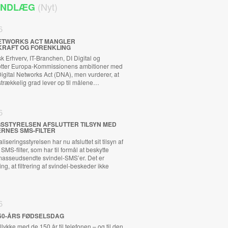
(Nyt)
 INDLÆG
6
 NETWORKS ACT MANGLER
KRAFT OG FORENKLING
 Erhverv, IT-Branchen, DI Digital og
tøtter Europa-Kommissionens ambitioner med
ital Networks Act (DNA), men vurderer, at
ilstrækkelig grad lever op til målene…
6
GSSTYRELSEN AFSLUTTER TILSYN MED
RNES SMS-FILTER
iseringsstyrelsen har nu afsluttet sit tilsyn af
MS-filter, som har til formål at beskytte
asseudsendte svindel-SMS’er. Det er
ng, at filtrering af svindel-beskeder ikke
6
50-ÅRS FØDSELSDAG
llykke med de 150 år til telefonen – og til den