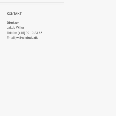
KONTAKT
Direktør
Jakob Willer
Telefon [+45] 20 10 23 65
Email
jw@teleindu.dk