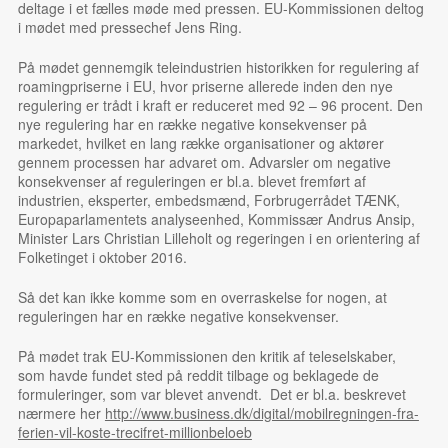
deltage i et fælles møde med pressen. EU-Kommissionen deltog
i mødet med pressechef Jens Ring.
På mødet gennemgik teleindustrien historikken for regulering af
roamingpriserne i EU, hvor priserne allerede inden den nye
regulering er trådt i kraft er reduceret med 92 – 96 procent. Den
nye regulering har en række negative konsekvenser på
markedet, hvilket en lang række organisationer og aktører
gennem processen har advaret om. Advarsler om negative
konsekvenser af reguleringen er bl.a. blevet fremført af
industrien, eksperter, embedsmænd, Forbrugerrådet TÆNK,
Europaparlamentets analyseenhed, Kommissær Andrus Ansip,
Minister Lars Christian Lilleholt og regeringen i en orientering af
Folketinget i oktober 2016.
Så det kan ikke komme som en overraskelse for nogen, at
reguleringen har en række negative konsekvenser.
På mødet trak EU-Kommissionen den kritik af teleselskaber,
som havde fundet sted på reddit tilbage og beklagede de
formuleringer, som var blevet anvendt. Det er bl.a. beskrevet
nærmere her
http://www.business.dk/digital/mobilregningen-fra-
ferien-vil-koste-trecifret-millionbeloeb