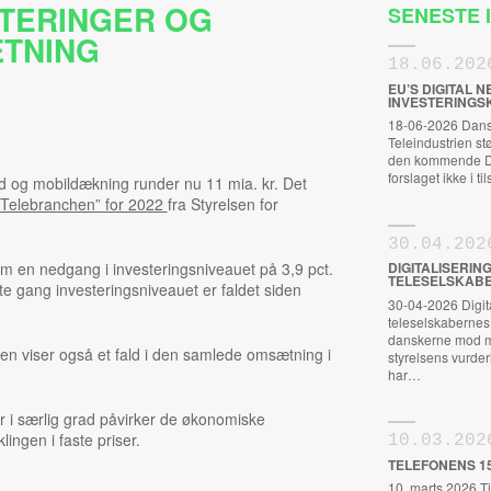
TERINGER OG
SENESTE
TNING
18.06.202
EU’S DIGITAL
INVESTERINGS
18-06-2026 Dansk
Teleindustrien s
den kommende Dig
forslaget ikke i t
d og mobildækning runder nu 11 mia. kr. Det
 Telebranchen” for 2022
fra Styrelsen for
30.04.202
e om en nedgang i investeringsniveauet på 3,9 pct.
DIGITALISERIN
TELESELSKABE
te gang investeringsniveauet er faldet siden
30-04-2026 Digital
teleselskabernes S
danskerne mod m
en viser også et fald i den samlede omsætning i
styrelsens vurderi
har…
der i særlig grad påvirker de økonomiske
lingen i faste priser.
10.03.202
TELEFONENS 1
10. marts 2026 Ti