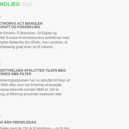
(Nyt)
 INDLÆG
6
 NETWORKS ACT MANGLER
KRAFT OG FORENKLING
 Erhverv, IT-Branchen, DI Digital og
tøtter Europa-Kommissionens ambitioner med
ital Networks Act (DNA), men vurderer, at
ilstrækkelig grad lever op til målene…
6
GSSTYRELSEN AFSLUTTER TILSYN MED
RNES SMS-FILTER
iseringsstyrelsen har nu afsluttet sit tilsyn af
MS-filter, som har til formål at beskytte
asseudsendte svindel-SMS’er. Det er
ng, at filtrering af svindel-beskeder ikke
6
50-ÅRS FØDSELSDAG
llykke med de 150 år til telefonen – og til den