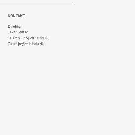
KONTAKT
Direktør
Jakob Willer
Telefon [+45] 20 10 23 65
Email
jw@teleindu.dk