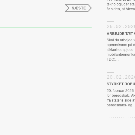
teknologi, der st
år siden, at Al
26.02.202
ARBEJDE TÆT 
Skal du arbejde 
opmærksom på de
sikkerhedspjece 
mobilantenner ka
TDC:…
20.02.202
STYRKET ROBU
20. februar 2026
for beredskab. A
fra statens side a
beredskabs- og