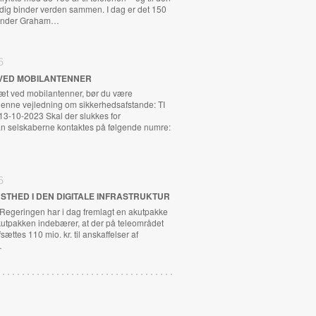
adig binder verden sammen. I dag er det 150
exander Graham…
6
VED MOBILANTENNER
tæt ved mobilantenner, bør du være
nne vejledning om sikkerhedsafstande: TI
13-10-2023 Skal der slukkes for
n selskaberne kontaktes på følgende numre:
6
STHED I DEN DIGITALE INFRASTRUKTUR
 Regeringen har i dag fremlagt en akutpakke
kutpakken indebærer, at der på teleområdet
fsættes 110 mio. kr. til anskaffelser af
…