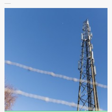
ARBEJDE TÆT VED MOBILANTENNER
Skal du arbejde tæt ved mobilantenner, bør du være opmærksom på denne
vejledning om sikkerhedsafstande: TI sikkerhedspjece 13-10-2023 Skal der
slukkes for mobilantenner kan selskaberne kontaktes på følgende numre:
TDC:…
LÆS MERE ...