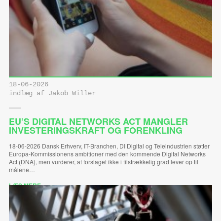
18-06-2026
indlæg af Jakob Willer
EU’S DIGITAL NETWORKS ACT MANGLER
INVESTERINGSKRAFT OG FORENKLING
18-06-2026 Dansk Erhverv, IT-Branchen, DI Digital og Teleindustrien støtter
Europa-Kommissionens ambitioner med den kommende Digital Networks
Act (DNA), men vurderer, at forslaget ikke i tilstrækkelig grad lever op til
målene…
LÆS MERE ...