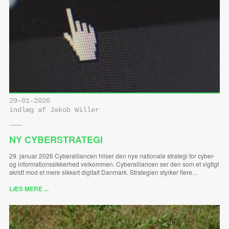
29-01-2026
indlæg af Jakob Willer
NY CYBERSTRATEGI
29. januar 2026 Cyberalliancen hilser den nye nationale strategi for cyber-
og informationssikkerhed velkommen. Cyberalliancen ser den som et vigtigt
skridt mod et mere sikkert digitalt Danmark. Strategien styrker flere…
LÆS MERE ...