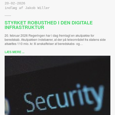
20-02-2026
indlæg af Jakob Willer
STYRKET ROBUSTHED I DEN DIGITALE
INFRASTRUKTUR
20. februar 2026 Regeringen har i dag fremlagt en akutpakke for
beredskab. Akutpakken indebærer, at der på teleområdet fra statens side
afsættes 110 mio. kr. til anskaffelser af beredskabs- og…
LÆS MERE ...