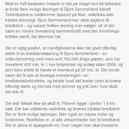
Med en helt beskeden indsats er det på meget kort tid lykkedes
at finde flere mulige løsninger til Djurs Sommerland blandt
Teleindustriens medlemmer baseret på fiber, radiolinks eller
trådløs teknologi. Djurs Sommerland kan altså sagtens få
bredbånd – og uanset hvilken løsning man vælger, så vil det
være en mindre investering sammenholdt med den forretnings-
kritiske værdi, det åbenlyst har.
Det er rigtig positivt, at myndighederne ikke har givet offentlig
støtte til en bredbåndsløsning til Djurs Sommerland – en
millionforretning med mere end 700.000 årlige gæster, som har
investeret 400 mio. kr. i nye forlystelser og anlæg siden 2008, og
som bare sidste år havde et overskud på 52 mio. kr. Der burde
være råd til selv at foretage investeringen i en
bredbåndsforbindelse, og betale hvad det koster uden at kræve
offentlig støtte og fremstå med jammer og ynk over, hvor skidt
det står til.
Det står faktisk ikke så skidt til. Fiberen ligger i jorden 1,6 km.
væk. Der kan etableres radiolinks og leveres trådløst bredbånd.
Der er flere mulige løsninger. Men også en masse myter og
fordomme. Realiteten er, at alle virksomheder kan få bredbånd.
Det er alene et spørgsmål om, hvor meget man skal investere.