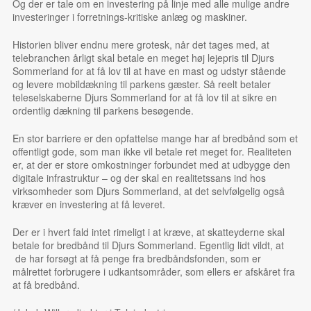
Og der er tale om en investering på linje med alle mulige andre
investeringer i forretnings-kritiske anlæg og maskiner.
Historien bliver endnu mere grotesk, når det tages med, at
telebranchen årligt skal betale en meget høj lejepris til Djurs
Sommerland for at få lov til at have en mast og udstyr stående
og levere mobildækning til parkens gæster. Så reelt betaler
teleselskaberne Djurs Sommerland for at få lov til at sikre en
ordentlig dækning til parkens besøgende.
En stor barriere er den opfattelse mange har af bredbånd som et
offentligt gode, som man ikke vil betale ret meget for. Realiteten
er, at der er store omkostninger forbundet med at udbygge den
digitale infrastruktur – og der skal en realitetssans ind hos
virksomheder som Djurs Sommerland, at det selvfølgelig også
kræver en investering at få leveret.
Der er i hvert fald intet rimeligt i at kræve, at skatteyderne skal
betale for bredbånd til Djurs Sommerland. Egentlig lidt vildt, at
de har forsøgt at få penge fra bredbåndsfonden, som er
målrettet forbrugere i udkantsområder, som ellers er afskåret fra
at få bredbånd.