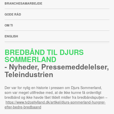
BRANCHESAMARBEJDE
GODE RÅD
OM TI
ENGLISH
BREDBÅND TIL DJURS
SOMMERLAND
-
Nyheder
,
Pressemeddelelser
,
Teleindustrien
Der var for nylig en historie i pressen om Djurs Sommerland,
som var meget utilfredse med, at de ikke kunne få ordentligt
bredbånd og ikke havde fået tildelt midler fra bredbåndspuljen –
https://www.tv2ostjylland.dk/artikel/djurs-sommerland-hungrer-
efter-bedre-bredbaand