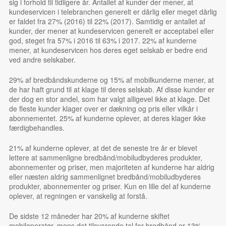
sig i forhold til tidligere år. Antallet af kunder der mener, at
kundeservicen i telebranchen generelt er dårlig eller meget dårlig
er faldet fra 27% (2016) til 22% (2017). Samtidig er antallet af
kunder, der mener at kundeservicen generelt er acceptabel eller
god, steget fra 57% i 2016 til 63% i 2017. 22% af kunderne
mener, at kundeservicen hos deres eget selskab er bedre end
ved andre selskaber.
29% af bredbåndskunderne og 15% af mobilkunderne mener, at
de har haft grund til at klage til deres selskab. Af disse kunder er
der dog en stor andel, som har valgt alligevel ikke at klage. Det
de fleste kunder klager over er dækning og pris eller vilkår i
abonnementet. 25% af kunderne oplever, at deres klager ikke
færdigbehandles.
21% af kunderne oplever, at det de seneste tre år er blevet
lettere at sammenligne bredbånd/mobiludbyderes produkter,
abonnementer og priser, men majoriteten af kunderne har aldrig
eller næsten aldrig sammenlignet bredbånd/mobiludbyderes
produkter, abonnementer og priser. Kun en lille del af kunderne
oplever, at regningen er vanskelig at forstå.
De sidste 12 måneder har 20% af kunderne skiftet
mobiloperatør, mens det tilsvarende tal for bredbånd er 13%.