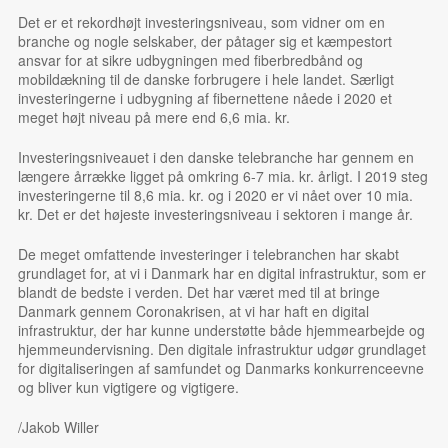
Det er et rekordhøjt investeringsniveau, som vidner om en
branche og nogle selskaber, der påtager sig et kæmpestort
ansvar for at sikre udbygningen med fiberbredbånd og
mobildækning til de danske forbrugere i hele landet. Særligt
investeringerne i udbygning af fibernettene nåede i 2020 et
meget højt niveau på mere end 6,6 mia. kr.
Investeringsniveauet i den danske telebranche har gennem en
længere årrække ligget på omkring 6-7 mia. kr. årligt. I 2019 steg
investeringerne til 8,6 mia. kr. og i 2020 er vi nået over 10 mia.
kr. Det er det højeste investeringsniveau i sektoren i mange år.
De meget omfattende investeringer i telebranchen har skabt
grundlaget for, at vi i Danmark har en digital infrastruktur, som er
blandt de bedste i verden. Det har været med til at bringe
Danmark gennem Coronakrisen, at vi har haft en digital
infrastruktur, der har kunne understøtte både hjemmearbejde og
hjemmeundervisning. Den digitale infrastruktur udgør grundlaget
for digitaliseringen af samfundet og Danmarks konkurrenceevne
og bliver kun vigtigere og vigtigere.
/Jakob Willer