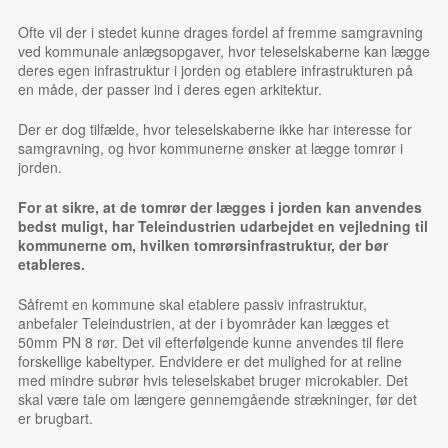
Ofte vil der i stedet kunne drages fordel af fremme samgravning
ved kommunale anlægsopgaver, hvor teleselskaberne kan lægge
deres egen infrastruktur i jorden og etablere infrastrukturen på
en måde, der passer ind i deres egen arkitektur.
Der er dog tilfælde, hvor teleselskaberne ikke har interesse for
samgravning, og hvor kommunerne ønsker at lægge tomrør i
jorden.
For at sikre, at de tomrør der lægges i jorden kan anvendes
bedst muligt, har Teleindustrien udarbejdet en vejledning til
kommunerne om, hvilken tomrørsinfrastruktur, der bør
etableres.
Såfremt en kommune skal etablere passiv infrastruktur,
anbefaler Teleindustrien, at der i byområder kan lægges et
50mm PN 8 rør. Det vil efterfølgende kunne anvendes til flere
forskellige kabeltyper. Endvidere er det mulighed for at reline
med mindre subrør hvis teleselskabet bruger microkabler. Det
skal være tale om længere gennemgående strækninger, før det
er brugbart.