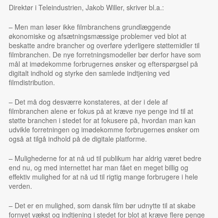
Direktør i Teleindustrien, Jakob Willer, skriver bl.a.:
– Men man løser ikke filmbranchens grundlæggende
økonomiske og afsætningsmæssige problemer ved blot at
beskatte andre brancher og overføre yderligere støttemidler til
filmbranchen. De nye forretningsmodeller bør derfor have som
mål at imødekomme forbrugernes ønsker og efterspørgsel på
digitalt indhold og styrke den samlede indtjening ved
filmdistribution.
– Det må dog desværre konstateres, at der i dele af
filmbranchen alene er fokus på at kræve nye penge ind til at
støtte branchen i stedet for at fokusere på, hvordan man kan
udvikle forretningen og imødekomme forbrugernes ønsker om
også at tilgå indhold på de digitale platforme.
– Mulighederne for at nå ud til publikum har aldrig været bedre
end nu, og med internettet har man fået en meget billig og
effektiv mulighed for at nå ud til rigtig mange forbrugere i hele
verden.
– Det er en mulighed, som dansk film bør udnytte til at skabe
fornyet vækst og indtjening i stedet for blot at kræve flere penge