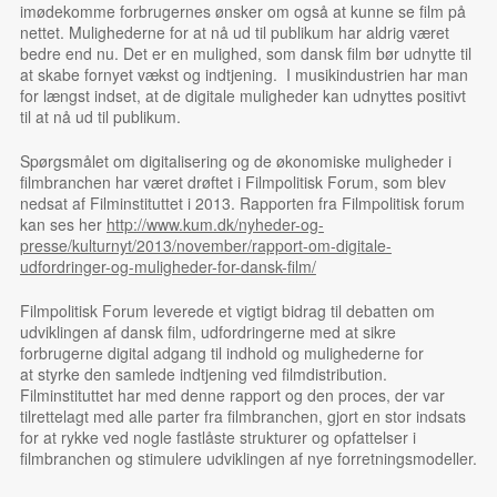
imødekomme forbrugernes ønsker om også at kunne se film på
nettet. Mulighederne for at nå ud til publikum har aldrig været
bedre end nu. Det er en mulighed, som dansk film bør udnytte til
at skabe fornyet vækst og indtjening. I musikindustrien har man
for længst indset, at de digitale muligheder kan udnyttes positivt
til at nå ud til publikum.
Spørgsmålet om digitalisering og de økonomiske muligheder i
filmbranchen har været drøftet i Filmpolitisk Forum, som blev
nedsat af Filminstituttet i 2013. Rapporten fra Filmpolitisk forum
kan ses her
http://www.kum.dk/nyheder-og-
presse/kulturnyt/2013/november/rapport-om-digitale-
udfordringer-og-muligheder-for-dansk-film/
Filmpolitisk Forum leverede et vigtigt bidrag til debatten om
udviklingen af dansk film, udfordringerne med at sikre
forbrugerne digital adgang til indhold og mulighederne for
at styrke den samlede indtjening ved filmdistribution.
Filminstituttet har med denne rapport og den proces, der var
tilrettelagt med alle parter fra filmbranchen, gjort en stor indsats
for at rykke ved nogle fastlåste strukturer og opfattelser i
filmbranchen og stimulere udviklingen af nye forretningsmodeller.