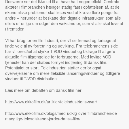
Desværre ser det ikke ud til at have haft nogen effekt. Centrale
aktører i filmbranchen hænger stadig fast i opfattelsen af, at de
økonomiske problemer skal løses ved at kræve flere penge fra
andre – herunder at beskatte den digitale infrastruktur, som alle
ellers er enige om udgør den vækstmotor, som vi alle skal leve af
i fremtiden.
Vi har brug for en filmindustri, der vil se fremad og forsøge at
finde veje til ny forretning og udvikling. Fra telebranchens side
har vi foreslået at styrke T-VOD vinduet og bidrage til at gøre
aktuelle film tilgængelige for forbrugerne. Med lovlige VOD
tjenester kan der skabes fornyet indtjening til dansk film.
Potentialet er stort. Teleindustrien støtter derfor også
overvejelserne om mere fleksible lanceringsvinduer og tidligere
vinduer til T-VOD distribution.
Læs mere om debatten om dansk film her:
http://www.ekkofilm.dk/artikler/teleindustriens-svar/
http://www.ekkofilm.dk/blogs/med-udkig-over-filmbranchen/de-
maegtige-teleselskaber-jorder-dansk-film/