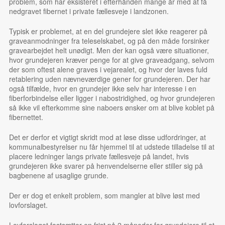
problem, som har eksisteret i efterhånden mange år med at få
nedgravet fibernet i private fællesveje i landzonen.
Typisk er problemet, at en del grundejere slet ikke reagerer på
graveanmodninger fra teleselskabet, og på den måde forsinker
gravearbejdet helt unødigt. Men der kan også være situationer,
hvor grundejeren kræver penge for at give graveadgang, selvom
der som oftest alene graves i vejarealet, og hvor der laves fuld
retablering uden nævneværdige gener for grundejeren. Der har
også tilfælde, hvor en grundejer ikke selv har interesse i en
fiberforbindelse eller ligger i nabostridighed, og hvor grundejeren
så ikke vil efterkomme sine naboers ønsker om at blive koblet på
fibernettet.
Det er derfor et vigtigt skridt mod at løse disse udfordringer, at
kommunalbestyrelser nu får hjemmel til at udstede tilladelse til at
placere ledninger langs private fællesveje på landet, hvis
grundejeren ikke svarer på henvendelserne eller stiller sig på
bagbenene af usaglige grunde.
Der er dog et enkelt problem, som mangler at blive løst med
lovforslaget.
Lovforslaget fastsætter en frist på 2 måneder for grundejere til at