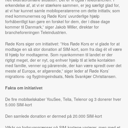
erkendelse af, at vi er stærkere sammen, er jeg særligt glad for,
at vi har kunnet samle mobiloperatørerne om dette initiativ, som
med kommunernes og Røde Kors’ uvurderlige hjælp
forhåbentligt kan gøre en forskel for dem, der i disse dage
kommer til Danmark,” siger Jakob Willer, direktør for
brancheforeningen Teleindustrien.
Røde Kors siger om initiativet: ”Hos Røde Kors er vi glade for at
modtage en så stor donation af SIM-kort, som fra dag ét vil være
til hjælp for modtagerne. Som nyankommen til landet er der
rigtigt meget, der er nyt, og enhver hjælp til at lette kontakten
med familie, venner og pårørende, der kan være spredt over det
meste af Europa, er afgørende,” siger leder af Røde Kors’
migrations- og flygtningeindsats, Niels Svankjær Christiansen.
Fakta om initiativet
De fire mobilselskaber YouSee, Telia, Telenor og 3 donerer hver
5.000 SIM-kort
Den samlede donation er dermed på 20.000 SIM-kort
Vilkår og forbrugsgrænser på SIM-kortene varierer, men med et