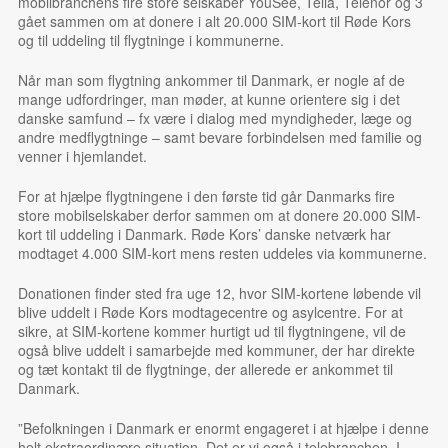
mobilbranchens fire store selskaber YouSee, Telia, Telenor og 3
gået sammen om at donere i alt 20.000 SIM-kort til Røde Kors
og til uddeling til flygtninge i kommunerne.
Når man som flygtning ankommer til Danmark, er nogle af de
mange udfordringer, man møder, at kunne orientere sig i det
danske samfund – fx være i dialog med myndigheder, læge og
andre medflygtninge – samt bevare forbindelsen med familie og
venner i hjemlandet.
For at hjælpe flygtningene i den første tid går Danmarks fire
store mobilselskaber derfor sammen om at donere 20.000 SIM-
kort til uddeling i Danmark. Røde Kors’ danske netværk har
modtaget 4.000 SIM-kort mens resten uddeles via kommunerne.
Donationen finder sted fra uge 12, hvor SIM-kortene løbende vil
blive uddelt i Røde Kors modtagecentre og asylcentre. For at
sikre, at SIM-kortene kommer hurtigt ud til flygtningene, vil de
også blive uddelt i samarbejde med kommuner, der har direkte
og tæt kontakt til de flygtninge, der allerede er ankommet til
Danmark.
”Befolkningen i Danmark er enormt engageret i at hjælpe i denne
helt ekstraordinære situation. Det er vi også i telebranchen. I