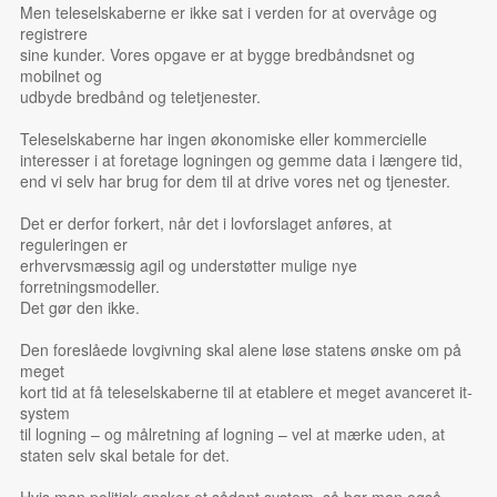
Men teleselskaberne er ikke sat i verden for at overvåge og
registrere
sine kunder. Vores opgave er at bygge bredbåndsnet og
mobilnet og
udbyde bredbånd og teletjenester.
Teleselskaberne har ingen økonomiske eller kommercielle
interesser i at foretage logningen og gemme data i længere tid,
end vi selv har brug for dem til at drive vores net og tjenester.
Det er derfor forkert, når det i lovforslaget anføres, at
reguleringen er
erhvervsmæssig agil og understøtter mulige nye
forretningsmodeller.
Det gør den ikke.
Den foreslåede lovgivning skal alene løse statens ønske om på
meget
kort tid at få teleselskaberne til at etablere et meget avanceret it-
system
til logning – og målretning af logning – vel at mærke uden, at
staten selv skal betale for det.
Hvis man politisk ønsker et sådant system, så bør man også