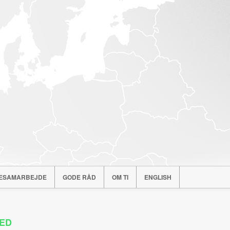
ESAMARBEJDE
GODE RÅD
OM TI
ENGLISH
HED