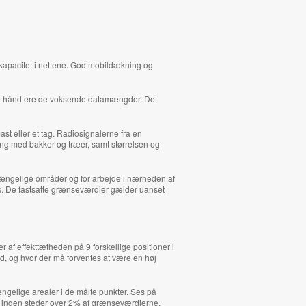
g kapacitet i nettene. God mobildækning og
nne håndtere de voksende datamængder. Det
t eller et tag. Radiosignalerne fra en
ng med bakker og træer, samt størrelsen og
lgængelige områder og for arbejde i nærheden af
s. De fastsatte grænseværdier gælder uanset
 af effekttætheden på 9 forskellige positioner i
, og hvor der må forventes at være en høj
ngelige arealer i de målte punkter. Ses på
ingen steder over 2% af grænseværdierne.