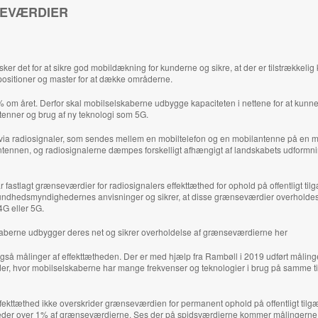
EVÆRDIER
er det for at sikre god mobildækning for kunderne og sikre, at der er tilstrækkeli
epositioner og master for at dække områderne.
0% om året. Derfor skal mobilselskaberne udbygge kapaciteten i nettene for at ku
ntenner og brug af ny teknologi som 5G.
 via radiosignaler, som sendes mellem en mobiltelefon og en mobilantenne på en mas
ntennen, og radiosignalerne dæmpes forskelligt afhængigt af landskabets udformni
fastlagt grænseværdier for radiosignalers effekttæthed for ophold på offentligt ti
sundhedsmyndighedernes anvisninger og sikrer, at disse grænseværdier overholde
4G eller 5G.
berne udbygger deres net og sikrer overholdelse af grænseværdierne
her
så målinger af effekttætheden. Der er med hjælp fra Rambøll i 2019 udført målinger
er, hvor mobilselskaberne har mange frekvenser og teknologier i brug på samme tid
ekttæthed ikke overskrider grænseværdien for permanent ophold på offentligt tilgæ
der over 1% af grænseværdierne. Ses der på spidsværdierne kommer målingerne 