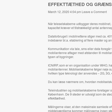
EFFEKTTÆTHED OG GRÆNS
March 12, 2020 4:04 pm
Leave a Comment
Når teleselskaberne udbygger deres mobilnet, sk
kapacitet kræver et tilstrækkeligt antal antenn
Dataforbruget i mobilnettene stiger med ca. 4
indebærer bl.a. etablering af flere master og a
Kommunikation via tale, sms eller data foregår
mobilantenne aftager med afstanden til mobila
typen af bygninger.
ICNIRP, som er en organisation under WHO, har 
mobilantenner. Mobilselskaberne følger nøje 
hvilken type teknologi der anvendes – 2G, 3G, 
Du kan læse nærmere om, hvordan mobilselska
Teleindustrien og mobilselskaberne foretager og
København. De 9 steder er udvalgt som de sted
effekttæthed.
Målingerne viser, at den maksimale samlede eff
middelværdierne kommer målingerne ingen ste