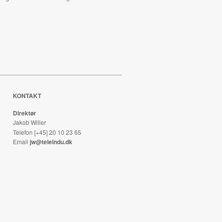
KONTAKT
Direktør
Jakob Willer
Telefon [+45] 20 10 23 65
Email
jw@teleindu.dk