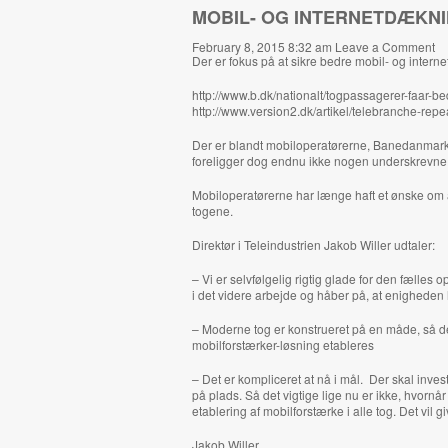
MOBIL- OG INTERNETDÆKNI
February 8, 2015 8:32 am
Leave a Comment
Der er fokus på at sikre bedre mobil- og interne
http://www.b.dk/nationalt/togpassagerer-faar-b
http://www.version2.dk/artikel/telebranche-rep
Der er blandt mobiloperatørerne, Banedanmark, 
foreligger dog endnu ikke nogen underskrevne a
Mobiloperatørerne har længe haft et ønske om a
togene.
Direktør i Teleindustrien Jakob Willer udtaler:
– Vi er selvfølgelig rigtig glade for den fælles 
i det videre arbejde og håber på, at enigheden h
– Moderne tog er konstrueret på en måde, så de
mobilforstærker-løsning etableres
– Det er kompliceret at nå i mål. Der skal inve
på plads. Så det vigtige lige nu er ikke, hvorn
etablering af mobilforstærke i alle tog. Det vi
Jakob Willer