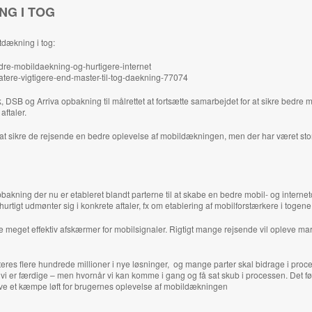
NG I TOG
tdækning i tog:
edre-mobildaekning-og-hurtigere-internet
eatere-vigtigere-end-master-til-tog-daekning-77074
DSB og Arriva opbakning til målrettet at fortsætte samarbejdet for at sikre bedre 
ftaler.
t sikre de rejsende en bedre oplevelse af mobildækningen, men der har været stor
opbakning der nu er etableret blandt parterne til at skabe en bedre mobil- og internetd
urtigt udmønter sig i konkrete aftaler, fx om etablering af mobilforstærkere i togene
 meget effektiv afskærmer for mobilsignaler. Rigtigt mange rejsende vil opleve ma
steres flere hundrede millioner i nye løsninger, og mange parter skal bidrage i proc
år vi er færdige – men hvornår vi kan komme i gang og få sat skub i processen. Det f
l give et kæmpe løft for brugernes oplevelse af mobildækningen