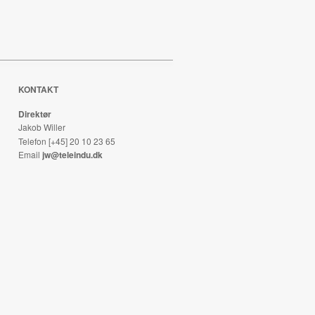
KONTAKT
Direktør
Jakob Willer
Telefon [+45] 20 10 23 65
Email
jw@teleindu.dk