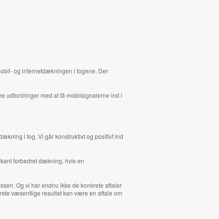
mobil- og internetdækningen i togene. Der
e udfordringer med at få mobilsignalerne ind i
ækning i tog. Vi går konstruktivt og positivt ind
rkant forbedret dækning, hvis en
essen. Og vi har endnu ikke de konkrete aftaler
ørste væsentlige resultat kan være en aftale om