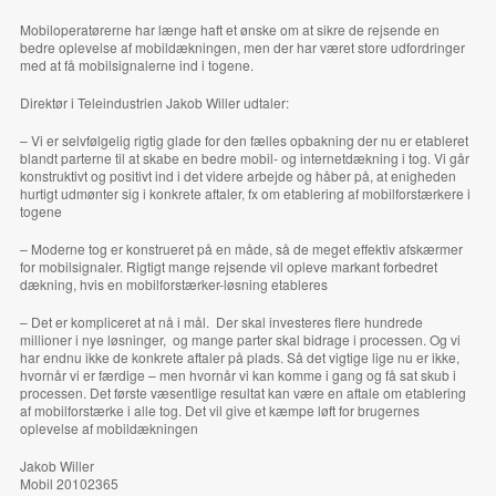
Mobiloperatørerne har længe haft et ønske om at sikre de rejsende en
bedre oplevelse af mobildækningen, men der har været store udfordringer
med at få mobilsignalerne ind i togene.
Direktør i Teleindustrien Jakob Willer udtaler:
– Vi er selvfølgelig rigtig glade for den fælles opbakning der nu er etableret
blandt parterne til at skabe en bedre mobil- og internetdækning i tog. Vi går
konstruktivt og positivt ind i det videre arbejde og håber på, at enigheden
hurtigt udmønter sig i konkrete aftaler, fx om etablering af mobilforstærkere i
togene
– Moderne tog er konstrueret på en måde, så de meget effektiv afskærmer
for mobilsignaler. Rigtigt mange rejsende vil opleve markant forbedret
dækning, hvis en mobilforstærker-løsning etableres
– Det er kompliceret at nå i mål. Der skal investeres flere hundrede
millioner i nye løsninger, og mange parter skal bidrage i processen. Og vi
har endnu ikke de konkrete aftaler på plads. Så det vigtige lige nu er ikke,
hvornår vi er færdige – men hvornår vi kan komme i gang og få sat skub i
processen. Det første væsentlige resultat kan være en aftale om etablering
af mobilforstærke i alle tog. Det vil give et kæmpe løft for brugernes
oplevelse af mobildækningen
Jakob Willer
Mobil 20102365