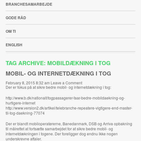
BRANCHESAMARBEJDE
GODE RÅD
OM TI
ENGLISH
TAG ARCHIVE: MOBILDÆKNING I TOG
MOBIL- OG INTERNETDÆKNING I TOG
February 8, 2015 8:32 am
Leave a Comment
Der er fokus på at sikre bedre mobil- og internetdækning i tog:
http://www.b.dk/nationalt/togpassagerer-faar-bedre-mobildaekning-og-
hurtigere-internet
http://www.version2.dk/artikel/telebranche-repeatere-vigtigere-end-master-
til-tog-daekning-77074
Der er blandt mobiloperatørerne, Banedanmark, DSB og Arriva opbakning
til målrettet at fortsætte samarbejdet for at sikre bedre mobil- og
internetdækningen i togene. Der foreligger dog endnu ikke nogen
underskrevne aftaler.