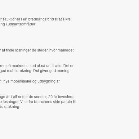
sauktioner i en bredbåndsfond til at sikre
ning i udkantsområder
r at finde løsninger de steder, hvor markedet
ne på markedet med at nå ud til alle. Det er
og god mobildækning. Det giver god mening.
er i nye mobilmaster og udbygning af
ge år. I alt er der de seneste 20 år investeret
øsninger. Vi er fra branchens side parate til
ede dækning.