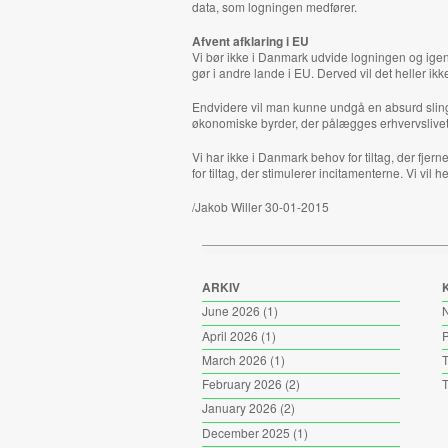
data, som logningen medfører.
Afvent afklaring i EU
Vi bør ikke i Danmark udvide logningen og igen
gør i andre lande i EU. Derved vil det heller ikke
Endvidere vil man kunne undgå en absurd sling
økonomiske byrder, der pålægges erhvervslivet i
Vi har ikke i Danmark behov for tiltag, der fjer
for tiltag, der stimulerer incitamenterne. Vi vi
/Jakob Willer 30-01-2015
ARKIV
June 2026
(1)
April 2026
(1)
P
March 2026
(1)
T
February 2026
(2)
T
January 2026
(2)
December 2025
(1)