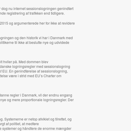
er dog nu internet sessionslogningen genindført
de registrering af trafikken end tidligere.
r 2015 og argumenterede her for ikke at revidere
 logningen og den historik vi har i Danmark med
tikerne til ikke at beslutte nye og udvidede
elt hviler på. Med dommen blev
e danske logningsregler med sessionslogning
af EU. En genindførelse af sessionslogning,
ttelse være i strid med EU’s Charter om
sådanne regler i Danmark, vil der endnu engang
 nye og mere proportionale logningsregler. Der
 Systemerne er netop afviklet og tilrettet, og
gt af politiet, at medføre
trere systemer og håndtere de enorme mængder