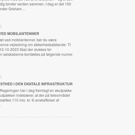
adig binder verden sammen. I dag er det 150
exander Graham…
6
VED MOBILANTENNER
tæt ved mobilantenner, bør du være
nne vejledning om sikkerhedsafstande: TI
13-10-2023 Skal der slukkes for
n selskaberne kontaktes på følgende numre:
6
STHED I DEN DIGITALE INFRASTRUKTUR
 Regeringen har i dag fremlagt en akutpakke
kutpakken indebærer, at der på teleområdet
fsættes 110 mio. kr. til anskaffelser af
…