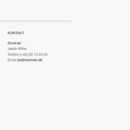
KONTAKT
Direktør
Jakob Willer
Telefon [+45] 20 10 23 65
Email
jw@teleindu.dk