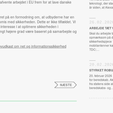
afvente arbejdet i EU frem for at lave danske
teknologi, der st
år siden, at Al
ret på en formodning om, at udbyderne har en
mis med sikkerheden. Dette er ikke tilfældet. Vi
26.02.202
 interesse i at optimere sikkerheden i
ARBEJDE TÆT 
angt højere grad være baseret på samarbejde og
Skal du arbejde 
opmærksom på de
sikkerhedspjece 
mobilantenner ka
ovudkast om net og informationssikkerhed
TDC:…
20.02.202
STYRKET ROBU
20. februar 2026
for beredskab. A
fra statens side a
beredskabs- og