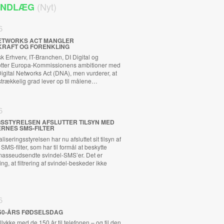
(Nyt)
 INDLÆG
6
 NETWORKS ACT MANGLER
KRAFT OG FORENKLING
 Erhverv, IT-Branchen, DI Digital og
tøtter Europa-Kommissionens ambitioner med
ital Networks Act (DNA), men vurderer, at
ilstrækkelig grad lever op til målene…
6
GSSTYRELSEN AFSLUTTER TILSYN MED
RNES SMS-FILTER
iseringsstyrelsen har nu afsluttet sit tilsyn af
MS-filter, som har til formål at beskytte
asseudsendte svindel-SMS’er. Det er
ng, at filtrering af svindel-beskeder ikke
6
50-ÅRS FØDSELSDAG
llykke med de 150 år til telefonen – og til den