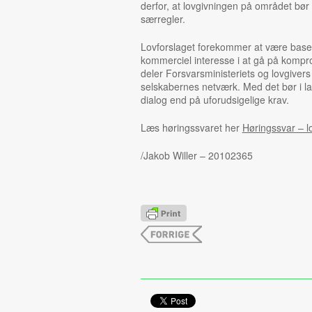
derfor, at lovgivningen på området bør 
særregler.
Lovforslaget forekommer at være base
kommerciel interesse i at gå på kompro
deler Forsvarsministeriets og lovgivers
selskabernes netværk. Med det bør i l
dialog end på uforudsigelige krav.
Læs høringssvaret her
Høringssvar – l
/Jakob Willer – 20102365