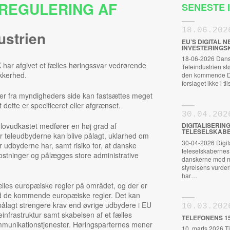
REGULERING AF
SENESTE
18.06.202
ustrien
EU’S DIGITAL
INVESTERINGS
18-06-2026 Dansk
 har afgivet et fælles høringssvar vedrørende
Teleindustrien s
ikkerhed.
den kommende Dig
forslaget ikke i t
der fra myndigheders side kan fastsættes meget
 dette er specificeret eller afgrænset.
30.04.202
 lovudkastet medfører en høj grad af
DIGITALISERIN
TELESELSKABE
er teleudbyderne kan blive pålagt, uklarhed om
30-04-2026 Digital
 udbyderne har, samt risiko for, at danske
teleselskabernes S
stninger og pålægges store administrative
danskerne mod m
styrelsens vurderi
har…
ælles europæiske regler på området, og der er
 end de kommende europæiske regler. Det kan
pålagt strengere krav end øvrige udbydere i EU
10.03.202
leinfrastruktur samt skabelsen af et fælles
TELEFONENS 1
mmunikationstjenester. Høringsparternes mener
10. marts 2026 Ti