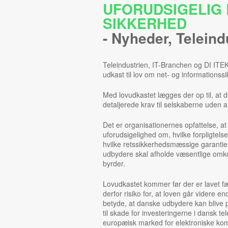
UFORUDSIGELIG 
SIKKERHED
-
Nyheder
,
Teleind
Teleindustrien, IT-Branchen og DI ITEK
udkast til lov om net- og informationss
Med lovudkastet lægges der op til, at 
detaljerede krav til selskaberne uden at
Det er organisationernes opfattelse, at
uforudsigelighed om, hvilke forpligtels
hvilke retssikkerhedsmæssige garantier
udbydere skal afholde væsentlige omko
byrder.
Lovudkastet kommer før der er lavet f
derfor risiko for, at loven går videre
betyde, at danske udbydere kan blive 
til skade for investeringerne i dansk te
europæisk marked for elektroniske ko