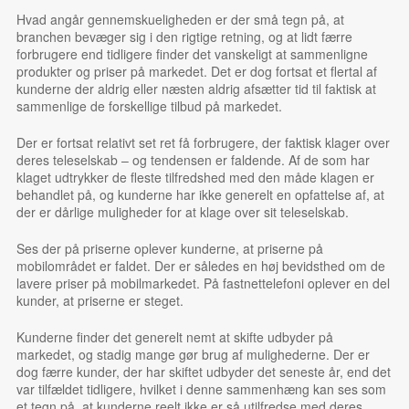
Hvad angår
gennemskueligheden
er der små tegn på, at
branchen bevæger sig i den rigtige retning, og at lidt færre
forbrugere end tidligere finder det vanskeligt at sammenligne
produkter og priser på markedet. Det er dog fortsat et flertal af
kunderne der aldrig eller næsten aldrig afsætter tid til faktisk at
sammenlige de forskellige tilbud på markedet.
Der er fortsat relativt set ret få forbrugere, der faktisk
klager
over
deres teleselskab – og tendensen er faldende. Af de som har
klaget udtrykker de fleste tilfredshed med den måde klagen er
behandlet på, og kunderne har ikke generelt en opfattelse af, at
der er dårlige muligheder for at klage over sit teleselskab.
Ses der på
priserne
oplever kunderne, at priserne på
mobilområdet er faldet. Der er således en høj bevidsthed om de
lavere priser på mobilmarkedet. På fastnettelefoni oplever en del
kunder, at priserne er steget.
Kunderne finder det generelt nemt at
skifte
udbyder på
markedet, og stadig mange gør brug af mulighederne. Der er
dog færre kunder, der har skiftet udbyder det seneste år, end det
var tilfældet tidligere, hvilket i denne sammenhæng kan ses som
et tegn på, at kunderne reelt ikke er så utilfredse med deres