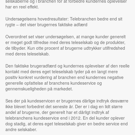
selskaberne og i branchen for at forbedre kundernes oplevelser
har en reel effekt.
Undersøgelsens hovedresultater: Telebranchen bedre end sit
rygte – det viser brugernes faktiske adfærd
Overordnet set viser undersøgelsen, at mange kunder
generelt
er meget godt tilfredse
med deres teleselskab og de produkter,
de tilbyder. Kun otte procent af brugerne udtrykker utilfredshed
med deres teleselskab.
Den faktiske brugeradfærd og kundernes oplevelser af den reelle
kontakt med deres eget teleselskab tyder på en langt mere
positiv konkret vurdering af branchen end kundernes negative
generelle opfattelse af branchens kundeservice og
gennemskueligheden på markedet.
Ses der på
kundeservicen
er brugernes dårlige indtryk desværre
ikke blevet forbedret det seneste år. Der er i dag en lidt større
andel af brugerne, der generelt har et dårligt indtryk af
telebranchens kundeservice end i 2012. En del kunder oplever
dog stadig, at deres eget teleselskab giver en bedre service end
andre selskaber.