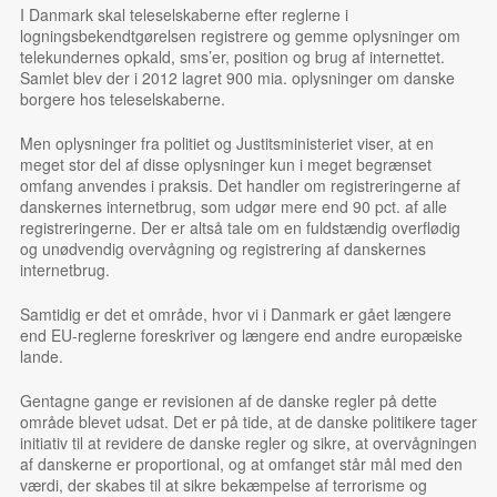
I Danmark skal teleselskaberne efter reglerne i
logningsbekendtgørelsen registrere og gemme oplysninger om
telekundernes opkald, sms’er, position og brug af internettet.
Samlet blev der i 2012 lagret 900 mia. oplysninger om danske
borgere hos teleselskaberne.
Men oplysninger fra politiet og Justitsministeriet viser, at en
meget stor del af disse oplysninger kun i meget begrænset
omfang anvendes i praksis. Det handler om registreringerne af
danskernes internetbrug, som udgør mere end 90 pct. af alle
registreringerne. Der er altså tale om en fuldstændig overflødig
og unødvendig overvågning og registrering af danskernes
internetbrug.
Samtidig er det et område, hvor vi i Danmark er gået længere
end EU-reglerne foreskriver og længere end andre europæiske
lande.
Gentagne gange er revisionen af de danske regler på dette
område blevet udsat. Det er på tide, at de danske politikere tager
initiativ til at revidere de danske regler og sikre, at overvågningen
af danskerne er proportional, og at omfanget står mål med den
værdi, der skabes til at sikre bekæmpelse af terrorisme og