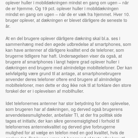
oplever huller i mobildækningen mindst en gang om ugen – når
de er hjemme. Og 19 pct. oplever huller i mobildækningen
mindst en gang om ugen – når de er væk fra hjemmet. Hver 10.
bruger oplever, at dækningen er blevet dårligere de seneste to
år.
At en del brugere oplever dårligere dækning skal bl.a. ses i
sammenhæng med den øgede udbredelse af smartphones, som
kan have antenner af dårligere kvalitet end de telefoner, som
brugerne tidligere har haft. Undersøgelsen viser da også, at
brugere af smartphones i langt højere grad oplever huller i
dækningen end brugere med almindelige mobiltelefoner. Der kan
selvfølgelig være grund til at antage, at smartphonebrugere
anvender deres telefoner oftere end brugere af almindelige
mobiltelefoner, men dette er dog ikke nok til at forklare den store
forskel der er i oplevelsen af mobilhuller.
Idet telefonernes antenner har stor betydning for den oplevelse,
som brugeren har af dækningen, og derved også brugerens
anvendelsesmuligheder, anbefaler TI, at der fra politisk side
tages et initiativ, der kan sikre gennemsigtighed i forhold til
telefonernes antennekvalitet og derved give forbrugerne
mulighed for at vælge en telefon med en god kvalitet, hvis de