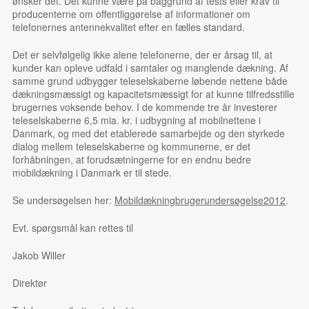
ønsker det. Det kunne være på baggrund af tests eller krav til
producenterne om offentliggørelse af informationer om
telefonernes antennekvalitet efter en fælles standard.
Det er selvfølgelig ikke alene telefonerne, der er årsag til, at
kunder kan opleve udfald i samtaler og manglende dækning. Af
samme grund udbygger teleselskaberne løbende nettene både
dækningsmæssigt og kapacitetsmæssigt for at kunne tilfredsstille
brugernes voksende behov. I de kommende tre år investerer
teleselskaberne 6,5 mia. kr. i udbygning af mobilnettene i
Danmark, og med det etablerede samarbejde og den styrkede
dialog mellem teleselskaberne og kommunerne, er det
forhåbningen, at forudsætningerne for en endnu bedre
mobildækning i Danmark er til stede.
Se undersøgelsen her:
Mobildækningbrugerundersøgelse2012
.
Evt. spørgsmål kan rettes til
Jakob Willer
Direktør