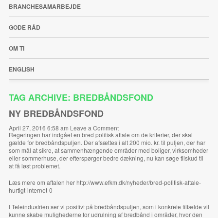
BRANCHESAMARBEJDE
GODE RÅD
OM TI
ENGLISH
TAG ARCHIVE: BREDBÅNDSFOND
NY BREDBÅNDSFOND
April 27, 2016 6:58 am
Leave a Comment
Regeringen har indgået en bred politisk aftale om de kriterier, der skal
gælde for bredbåndspuljen. Der afsættes i alt 200 mio. kr. til puljen, der har
som mål at sikre, at sammenhængende områder med boliger, virksomheder
eller sommerhuse, der efterspørger bedre dækning, nu kan søge tilskud til
at få løst problemet.
Læs mere om aftalen her
http://www.efkm.dk/nyheder/bred-politisk-aftale-
hurtigt-internet-0
I Teleindustrien ser vi positivt på bredbåndspuljen, som i konkrete tilfælde vil
kunne skabe mulighederne for udrulning af bredbånd i områder, hvor den