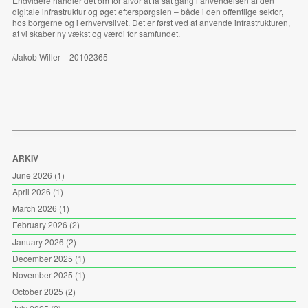
Endvidere handler det om for alvor at få sat gang i anvendelsen af den
digitale infrastruktur og øget efterspørgslen – både i den offentlige sektor,
hos borgerne og i erhvervslivet. Det er først ved at anvende infrastrukturen,
at vi skaber ny vækst og værdi for samfundet.
/Jakob Willer – 20102365
ARKIV
June 2026
(1)
April 2026
(1)
March 2026
(1)
February 2026
(2)
January 2026
(2)
December 2025
(1)
November 2025
(1)
October 2025
(2)