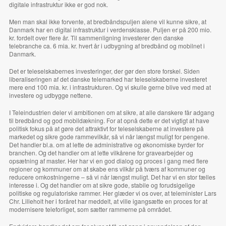
digitale infrastruktur ikke er god nok.
Men man skal ikke forvente, at bredbåndspuljen alene vil kunne sikre, at
Danmark har en digital infrastruktur i verdensklasse. Puljen er på 200 mio.
kr. fordelt over flere år. Til sammenligning investerer den danske
telebranche ca. 6 mia. kr. hvert år i udbygning af bredbånd og mobilnet i
Danmark.
Det er teleselskabernes investeringer, der gør den store forskel. Siden
liberaliseringen af det danske telemarked har teleselskaberne investeret
mere end 100 mia. kr. i infrastrukturen. Og vi skulle gerne blive ved med at
investere og udbygge nettene.
I Teleindustrien deler vi ambitionen om at sikre, at alle danskere får adgang
til bredbånd og god mobildækning. For at opnå dette er det vigtigt at have
politisk fokus på at gøre det attraktivt for teleselskaberne at investere på
markedet og sikre gode rammevilkår, så vi når længst muligt for pengene.
Det handler bl.a. om at lette de administrative og økonomiske byrder for
branchen. Og det handler om at lette vilkårene for gravearbejder og
opsætning af master. Her har vi en god dialog og proces i gang med flere
regioner og kommuner om at skabe ens vilkår på tværs af kommuner og
reducere omkostningerne – så vi når længst muligt. Det har vi en stor fælles
interesse i. Og det handler om at sikre gode, stabile og forudsigelige
politiske og regulatoriske rammer. Her glæder vi os over, at teleminister Lars
Chr. Lilleholt her i foråret har meddelt, at ville igangsætte en proces for at
modernisere teleforliget, som sætter rammerne på området.