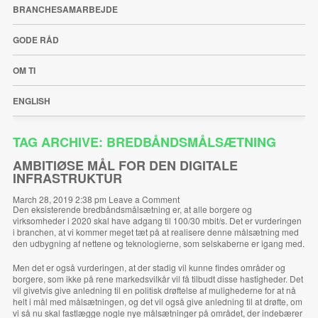
BRANCHESAMARBEJDE
GODE RÅD
OM TI
ENGLISH
TAG ARCHIVE: BREDBÅNDSMÅLSÆTNING
AMBITIØSE MÅL FOR DEN DIGITALE
INFRASTRUKTUR
March 28, 2019 2:38 pm
Leave a Comment
Den eksisterende bredbåndsmålsætning er, at alle borgere og
virksomheder i 2020 skal have adgang til 100/30 mbit/s. Det er vurderingen
i branchen, at vi kommer meget tæt på at realisere denne målsætning med
den udbygning af nettene og teknologierne, som selskaberne er igang med.
Men det er også vurderingen, at der stadig vil kunne findes områder og
borgere, som ikke på rene markedsvilkår vil få tilbudt disse hastigheder. Det
vil givetvis give anledning til en politisk drøftelse af mulighederne for at nå
helt i mål med målsætningen, og det vil også give anledning til at drøfte, om
vi så nu skal fastlægge nogle nye målsætninger på området, der indebærer