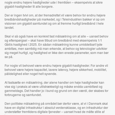
nogle endnu højere hastigheder ude i fremtiden – eksempelvis at sikre
gigabit-hastigheder til alle borgere.
Der er ingen tvivl om, at der fremadrettet vil være behov for endnu højere
bredbåndshastigheder på markedet, og i Teleindustrien bakker vi op om
visionen om gigabit samfundet og om at fremme hurtigt bredbånd i hele
landet.
Skal vi så også have en konkret fast målsætning om at alle – uanset behov
og efterspørgsel – skal have tilbud om bredbånd med eksempelvis 1/1
Gbit/s hastighed i 2025. En sådan målsætning kunne umiddelbart lyde
ambitiøs, men samtidig må man erkende, at behov og teknologier udvikler
sig meget hurtigt, og hastighed er ikke den eneste parameter, som man bør
se på.
For nogle vil behovet være endnu højere gigabit-hastigheder. For andre vil
behovet være højere kapacitet, lavere latency, højere sikkerhed, mobilitet,
pålidelighed eller noget helt syvende.
At fastsætte en målsætning, der alene handler om høje hastigheder kan
vise sig i praksis at være utilstrækkeligt og måske endda uambitiøst og
gammeldags. Det handler jo i bund og grund om den værdi, der skabes for
forbrugerne og samfundet.
Den politiske målsætning på området bør derfor være, at vi i Danmark skal
have en digital infrastruktur i absolut verdensklasse, og en infrastruktur der
understøtter fremtidens digitale tjenester – uanset hvad de måtte stille af