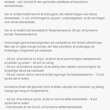
selskab – set i forhold til den generelle opfattelse af branchens
serviceniveau.
Der er fortsat relativt set ret få forbrugere, der faktisk
klager
over deres
teleselskab. 11 pct. af forbrugerne oplyser i undersøgelsen, at de har klaget
over deres teleselskab.
Der er et relativt lavt kendskab til Teleankenævnet. 26 pct. af kunderne
kender Teleankenævnet.
Hvad angår
gennemskueligheden
på markedet er der fortsat udfordringer.
Men der er også mange kunder, der ikke prioriterer at undersøge de
forskellige muligheder på markedet.
– 25 pct. af kunderne er enig i, at det er let at sammenligne selskabernes
produkter og priser – 45 pct. er uenig.
– 55 pct. af kunderne oplyser, at de aldrig eller næsten sammenligner de
forskellige tilbud på markedet.
– 56 pct. mener, det er nemt at forstå regninger fra teleselskaberne – 12 pct.
synes det er svært.
Kunderne finder det generelt nemt at
skifte
udbyder på markedet, og stadig
mange gør brug af mulighederne.
– 62 pct. af kunderne synes, at det er nemt at skifte teleselskab – 8 pct.
synes det er svært.
– Det seneste år har 24 pct. af kunderne skiftet teleselskab.