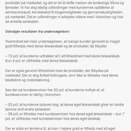
produkter på markedet, og det er let at skifte mellem de forskellige tilbud og
tjenester. Vi har dog stadig udfordringer med kundernes opfattelse af
serviceniveauet, kendskabet til klagemuligheder og gennemskueligheden
på markedet. Det er udfordringer vi arbejder videre med i branchen og hos
de enkelte selskaber.
Udvalgte resultater fra undersøgelsen:
Overordnet set viser undersøgelsen, at mange kunder
generelt er meget
godt tilfredse
med deres teleselskab og de
produkter
, de tilbyder
– 72 pct. af kunderne udtrykker alt i alt tilfredshed med deres teleselskab.
Kun 4 pct. er utilfredse med deres teleselskab.
Der er også generel tilfredshed med de produkter, der tilbydes på
markedet. Der er dog fortsat forbrugere, som ikke er tilfredse med deres
bredbånd og mobildækning.
Ses der på
kundeservicen
har 32 pct. af kunderne indtryk af, at
kundeservicen er dårlig i branchen.
– 25 pct. af kunderne oplever dog, at deres eget teleselskab giver en bedre
service end andre selskaber.
– 58 pct. er tilfredse med kundeservicen hos deres eget teleselskab – kun 7
pct. er utilfredse med kundeservicen hos deres eget selskab.
Der er altså en tendens til, at man i højere grad er tilfreds med sit eget