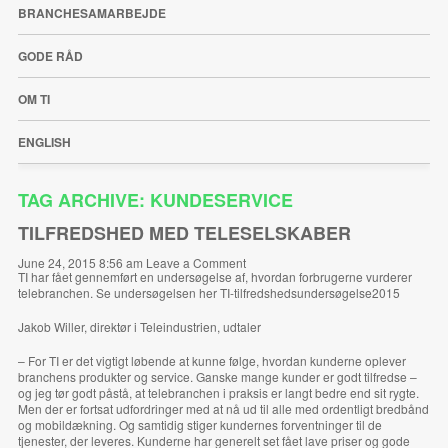
BRANCHESAMARBEJDE
GODE RÅD
OM TI
ENGLISH
TAG ARCHIVE: KUNDESERVICE
TILFREDSHED MED TELESELSKABER
June 24, 2015 8:56 am
Leave a Comment
TI har fået gennemført en undersøgelse af, hvordan forbrugerne vurderer
telebranchen. Se undersøgelsen her
TI-tilfredshedsundersøgelse2015
Jakob Willer, direktør i Teleindustrien, udtaler
– For TI er det vigtigt løbende at kunne følge, hvordan kunderne oplever
branchens produkter og service. Ganske mange kunder er godt tilfredse –
og jeg tør godt påstå, at telebranchen i praksis er langt bedre end sit rygte.
Men der er fortsat udfordringer med at nå ud til alle med ordentligt bredbånd
og mobildækning. Og samtidig stiger kundernes forventninger til de
tjenester, der leveres. Kunderne har generelt set fået lave priser og gode