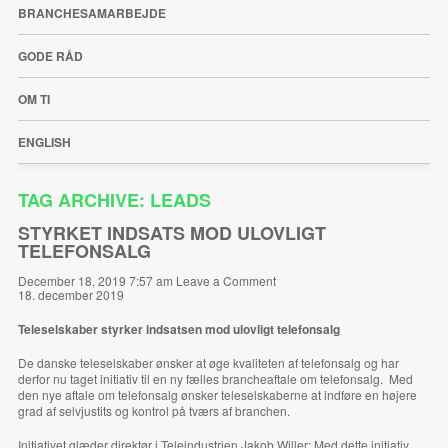
BRANCHESAMARBEJDE
GODE RÅD
OM TI
ENGLISH
TAG ARCHIVE: LEADS
STYRKET INDSATS MOD ULOVLIGT
TELEFONSALG
December 18, 2019 7:57 am
Leave a Comment
18. december 2019
Teleselskaber styrker indsatsen mod ulovligt telefonsalg
De danske teleselskaber ønsker at øge kvaliteten af telefonsalg og har
derfor nu taget initiativ til en ny fælles brancheaftale om telefonsalg. Med
den nye aftale om telefonsalg ønsker teleselskaberne at indføre en højere
grad af selvjustits og kontrol på tværs af branchen.
Initiativet glæder direktør i Teleindustrien Jakob Willer:
Med dette initiativ