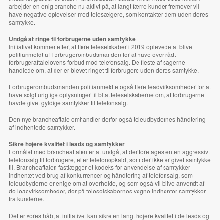
arbejder en enig branche nu aktivt på, at langt færre kunder fremover vil
have negative oplevelser med telesælgere, som kontakter dem uden deres
samtykke.
Undgå at ringe til forbrugerne uden samtykke
Initiativet kommer efter, at flere teleselskaber i 2019 oplevede at blive
politianmeldt af Forbrugerombudsmanden for at have overtrådt
forbrugeraftalelovens forbud mod telefonsalg. De fleste af sagerne
handlede om, at der er blevet ringet til forbrugere uden deres samtykke.
Forbrugerombudsmanden politianmeldte også flere leadvirksomheder for at
have solgt urigtige oplysninger til bl.a. teleselskaberne om, at forbrugerne
havde givet gyldige samtykker til telefonsalg.
Den nye brancheaftale omhandler derfor også teleudbydernes håndtering
af indhentede samtykker.
Sikre højere kvalitet i leads og samtykker
Formålet med brancheaftalen er at undgå, at der foretages enten aggressivt
telefonsalg til forbrugere, eller telefonopkald, som der ikke er givet samtykke
til. Brancheaftalen fastlægger et kodeks for anvendelse af samtykker
indhentet ved brug af konkurrencer og håndtering af telefonsalg, som
teleudbyderne er enige om at overholde, og som også vil blive anvendt af
de leadvirksomheder, der på teleselskabernes vegne indhenter samtykker
fra kunderne.
Det er vores håb, at initiativet kan sikre en langt højere kvalitet i de leads og