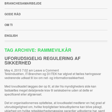
BRANCHESAMARBEJDE
GODE RÅD
OM TI
ENGLISH
TAG ARCHIVE: RAMMEVILKÅR
UFORUDSIGELIG REGULERING AF
SIKKERHED
May 4, 2015 7:02 am
Leave a Comment
Teleindustrien, IT-Branchen og DI ITEK har afgivet et fælles høringssvar
vedrørende udkast til lov om net- og informationssikkerhed.
Med lovudkastet lægges der op til, at der fra myndigheders side kan
fastsættes meget detaljerede krav til selskaberne uden at dette er
specificeret eller afgrænset.
Det er organisationernes opfattelse, at lovudkastet medfører en høj grad af
uforudsigelighed om, hvilke forpligtelser teleudbyderne kan blive pålagt,
uklarhed om hvilke retssikkerhedsmæssige garantier udbyderne har, samt