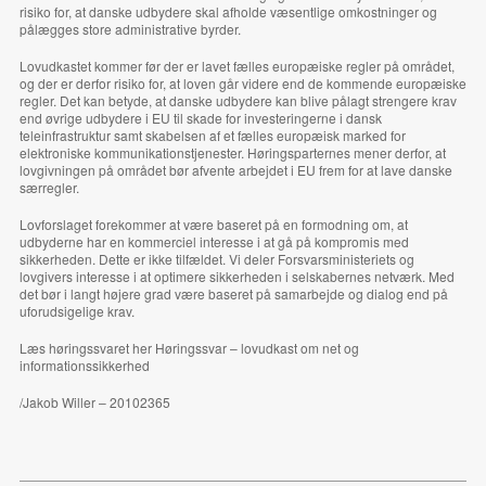
risiko for, at danske udbydere skal afholde væsentlige omkostninger og
pålægges store administrative byrder.
Lovudkastet kommer før der er lavet fælles europæiske regler på området,
og der er derfor risiko for, at loven går videre end de kommende europæiske
regler. Det kan betyde, at danske udbydere kan blive pålagt strengere krav
end øvrige udbydere i EU til skade for investeringerne i dansk
teleinfrastruktur samt skabelsen af et fælles europæisk marked for
elektroniske kommunikationstjenester. Høringsparternes mener derfor, at
lovgivningen på området bør afvente arbejdet i EU frem for at lave danske
særregler.
Lovforslaget forekommer at være baseret på en formodning om, at
udbyderne har en kommerciel interesse i at gå på kompromis med
sikkerheden. Dette er ikke tilfældet. Vi deler Forsvarsministeriets og
lovgivers interesse i at optimere sikkerheden i selskabernes netværk. Med
det bør i langt højere grad være baseret på samarbejde og dialog end på
uforudsigelige krav.
Læs høringssvaret her
Høringssvar – lovudkast om net og
informationssikkerhed
/Jakob Willer – 20102365