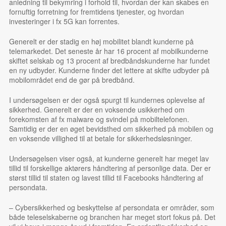
anledning til bekymring i forhold til, hvordan der kan skabes en
fornuftig forretning for fremtidens tjenester, og hvordan
investeringer i fx 5G kan forrentes.
Generelt er der stadig en høj mobilitet blandt kunderne på
telemarkedet. Det seneste år har 16 procent af mobilkunderne
skiftet selskab og 13 procent af bredbåndskunderne har fundet
en ny udbyder. Kunderne finder det lettere at skifte udbyder på
mobilområdet end de gør på bredbånd.
I undersøgelsen er der også spurgt til kundernes oplevelse af
sikkerhed. Generelt er der en voksende usikkerhed om
forekomsten af fx malware og svindel på mobiltelefonen.
Samtidig er der en øget bevidsthed om sikkerhed på mobilen og
en voksende villighed til at betale for sikkerhedsløsninger.
Undersøgelsen viser også, at kunderne generelt har meget lav
tillid til forskellige aktørers håndtering af personlige data. Der er
størst tillid til staten og lavest tillid til Facebooks håndtering af
persondata.
– Cybersikkerhed og beskyttelse af persondata er områder, som
både teleselskaberne og branchen har meget stort fokus på. Det