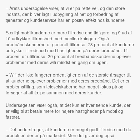
– Årets undersøgelse viser, at vi er på rette vej, og den store
indsats, der bliver lagt i udbygning af net og forbedring af
tjenester og kundeservice har en positiv effekt hos kunderne
Særligt mobilkunderne er mere tilfredse end tidligere, og 9 ud af
10 udtrykker tilfredshed med mobildækningen. Også
bredbåndskunderne er generelt tilfredse. 73 procent af kunderne
udtrykker tilfredshed med hastigheden på deres bredbånd. 11
procent er utilfredse. 20 procent af bredbåndskunderne oplever
problemer med deres wifi mindst en gang om ugen.
– Wifi der ikke fungerer ordentligt er en af de største årsager til,
at kunderne oplever problemer med deres bredbånd. Det er en
problemstilling, som teleselskaberne har meget fokus på og
forsøger at afhjælpe sammen med deres kunder.
Undersøgelsen viser også, at det kun er hver tiende kunde, der
er villig til at betale mere for højere hastigheder på mobil og
fastnet.
– Det understreger, at kunderne er meget godt tilfredse med de
produkter, der er på markedet. Men det giver dog også