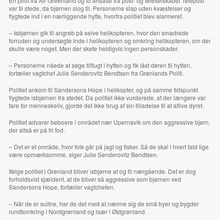
En pilot fra Air Greenland og to ansatte fra post- og teleselskabet Telepost
var til stede, da bjørnen slog til. Personerne slap uden kvæstelser og
flygtede ind i en nærliggende hytte, hvorfra politiet blev alarmeret.
– Isbjørnen gik til angreb på selve helikopteren, hvor den smadrede
forruden og undersøgte inde i helikopteren og omkring helikopteren, om der
skulle være noget. Men der skete heldigvis ingen personskader.
– Personerne nåede at søge tilflugt i hytten og fik låst døren til hytten,
fortæller vagtchef Julie Senderovitz Bendtsen fra Grønlands Politi.
Politiet ankom til Sandersons Hope i helikopter, og på samme tidspunkt
flygtede isbjørnen fra stedet. Da politiet ikke vurderede, at der længere var
fare for menneskeliv, gjorde det ikke brug af sin tilladelse til at aflive dyret.
Politiet advarer beboere i området nær Upernavik om den aggressive bjørn,
der altså er på fri fod.
– Det er et område, hvor folk går på jagt og fisker. Så de skal i hvert fald lige
være opmærksomme, siger Julie Senderovitz Bendtsen.
Ifølge politiet i Grønland bliver isbjørne af og til nærgående. Det er dog
forholdsvist sjældent, at de bliver så aggressive som bjørnen ved
Sandersons Hope, fortæller vagtchefen.
– Når de er sultne, har de det med at nærme sig de små byer og bygder
rundtomkring i Nordgrønland og især i Østgrønland.