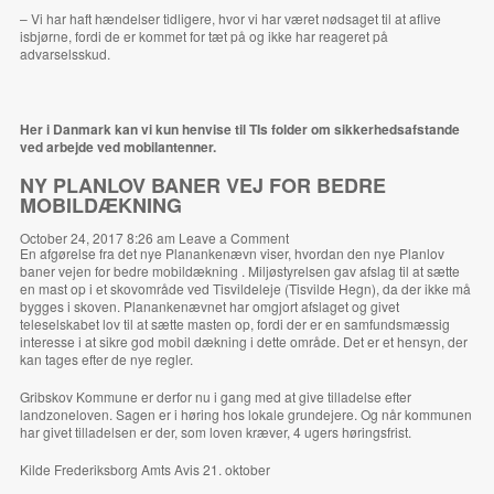
– Vi har haft hændelser tidligere, hvor vi har været nødsaget til at aflive
isbjørne, fordi de er kommet for tæt på og ikke har reageret på
advarselsskud.
Her i Danmark kan vi kun henvise til TIs
folder
om sikkerhedsafstande
ved arbejde ved mobilantenner.
NY PLANLOV BANER VEJ FOR BEDRE
MOBILDÆKNING
October 24, 2017 8:26 am
Leave a Comment
En afgørelse fra det nye Planankenævn viser, hvordan den nye Planlov
baner vejen for bedre mobildækning . Miljøstyrelsen gav afslag til at sætte
en mast op i et skovområde ved Tisvildeleje (Tisvilde Hegn), da der ikke må
bygges i skoven. Planankenævnet har omgjort afslaget og givet
teleselskabet lov til at sætte masten op, fordi der er en samfundsmæssig
interesse i at sikre god mobil dækning i dette område. Det er et hensyn, der
kan tages efter de nye regler.
Gribskov Kommune er derfor nu i gang med at give tilladelse efter
landzoneloven. Sagen er i høring hos lokale grundejere. Og når kommunen
har givet tilladelsen er der, som loven kræver, 4 ugers høringsfrist.
Kilde Frederiksborg Amts Avis 21. oktober