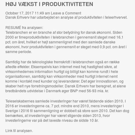
HØJ VÆKST I PRODUKTIVITETEN
October 17, 2017 11:49 am
Leave a Comment
Dansk Erhverv har udarbejdet en analyse af produktiviteten i teleerhvervet.
RESUMÉ fra analysen:
Telebranchen er en branche af stor betydning for dansk økonomi. Siden
2000 er timeproduktiviteten i telebranchen i gennemsnit steget med 16,1
pct. om året, hvilket er højt sammenlignet med den samlede danske
økonomi, hvor produktiviteten i gennemsnit er steget med 0,9 pct. om året i
samme periode.
Samtidig har de teknologiske fremskridt i telebranchen også en række
afledte effekter. Eksempelvis kan internet med høj hastighed sikre, at
virksomhedernes information hurtigt og billigt kan komme rundt i hele
organisationen, samtidig kan virksomheder med hurtigt internet nemt
komme i kontakt med kunder og leverandører. Det øger innovationen, og
skaber helt nye forretningsmodeller. Dansk Erhverv har beregnet, at alene
bredbåndets udvidelse i Danmark øger BNP med 56-93 mia. kr.
Teleselskabernes samlede investeringer har været faldende siden 2010. I
2016 er investeringerne ca. 7 pct. mindre end 2010, mens investeringer i
Sverige i 2016 til sammenligning er dobbelt så store som 2010. Det kan dog
bemærkes, at investeringer har været stigende siden 2013, hvor
investeringerne var på det laveste niveau de sidste 10 år.
Link
til analysen.