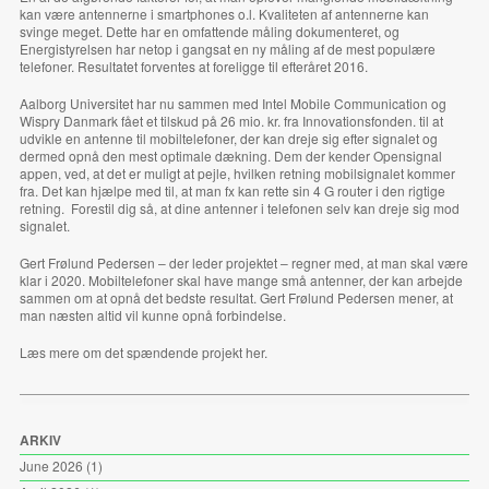
kan være antennerne i smartphones o.l. Kvaliteten af antennerne kan
svinge meget. Dette har en omfattende måling dokumenteret, og
Energistyrelsen har netop i gangsat en ny måling af de mest populære
telefoner. Resultatet forventes at foreligge til efteråret 2016.
Aalborg Universitet har nu sammen med Intel Mobile Communication og
Wispry Danmark fået et tilskud på 26 mio. kr. fra Innovationsfonden. til at
udvikle en antenne til mobiltelefoner, der kan dreje sig efter signalet og
dermed opnå den mest optimale dækning. Dem der kender Opensignal
appen, ved, at det er muligt at pejle, hvilken retning mobilsignalet kommer
fra. Det kan hjælpe med til, at man fx kan rette sin 4 G router i den rigtige
retning. Forestil dig så, at dine antenner i telefonen selv kan dreje sig mod
signalet.
Gert Frølund Pedersen – der leder projektet – regner med, at man skal være
klar i 2020. Mobiltelefoner skal have mange små antenner, der kan arbejde
sammen om at opnå det bedste resultat. Gert Frølund Pedersen mener, at
man næsten altid vil kunne opnå forbindelse.
Læs mere om det spændende projekt
her
.
ARKIV
June 2026
(1)