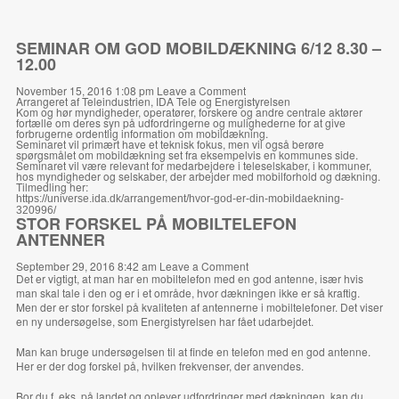
SEMINAR OM GOD MOBILDÆKNING 6/12 8.30 –
12.00
November 15, 2016 1:08 pm
Leave a Comment
Arrangeret af Teleindustrien, IDA Tele og Energistyrelsen
Kom og hør myndigheder, operatører, forskere og andre centrale aktører
fortælle om deres syn på udfordringerne og mulighederne for at give
forbrugerne ordentlig information om mobildækning.
Seminaret vil primært have et teknisk fokus, men vil også berøre
spørgsmålet om mobildækning set fra eksempelvis en kommunes side.
Seminaret vil være relevant for medarbejdere i teleselskaber, i kommuner,
hos myndigheder og selskaber, der arbejder med mobilforhold og dækning.
Tilmedling her:
https://universe.ida.dk/
arrangement/hvor-god-er-din-
mobildaekning-
320996/
STOR FORSKEL PÅ MOBILTELEFON
ANTENNER
September 29, 2016 8:42 am
Leave a Comment
Det er vigtigt, at man har en mobiltelefon med en god antenne, især hvis
man skal tale i den og er i et område, hvor dækningen ikke er så kraftig.
Men der er stor forskel på kvaliteten af antennerne i mobiltelefoner. Det viser
en ny undersøgelse, som Energistyrelsen har fået udarbejdet.
Man kan bruge undersøgelsen til at finde en telefon med en god antenne.
Her er der dog forskel på, hvilken frekvenser, der anvendes.
Bor du f. eks. på landet og oplever udfordringer med dækningen, kan du