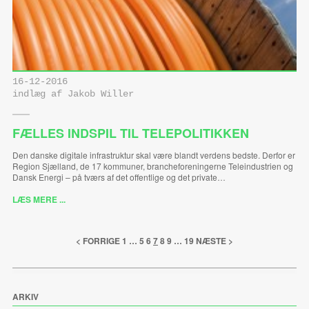
16-12-2016
indlæg af Jakob Willer
FÆLLES INDSPIL TIL TELEPOLITIKKEN
Den danske digitale infrastruktur skal være blandt verdens bedste. Derfor er
Region Sjælland, de 17 kommuner, brancheforeningerne Teleindustrien og
Dansk Energi – på tværs af det offentlige og det private…
LÆS MERE ...
< FORRIGE
1
…
5
6
7
8
9
…
19
NÆSTE >
ARKIV