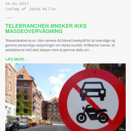
24-01-2017
indlæg af Jakob Willer
TELEBRANCHEN ØNSKER IKKE
MASSEOVERVÅGNING
Teleselskaberne er i den senere tid blevet beskyldt for at overvåge og
gemme personlige oplysninger om deres kunder. Kritikerne mener, at
selskaberne helt skal stoppe med at gemme data om…
LÆS MERE ...