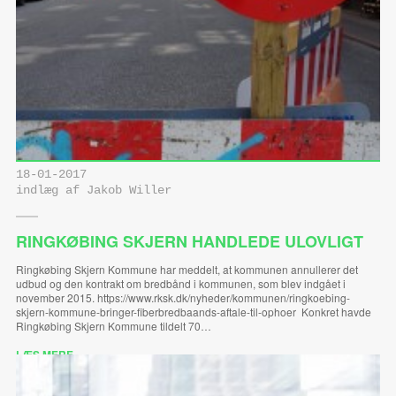
18-01-2017
indlæg af Jakob Willer
RINGKØBING SKJERN HANDLEDE ULOVLIGT
Ringkøbing Skjern Kommune har meddelt, at kommunen annullerer det
udbud og den kontrakt om bredbånd i kommunen, som blev indgået i
november 2015. https://www.rksk.dk/nyheder/kommunen/ringkoebing-
skjern-kommune-bringer-fiberbredbaands-aftale-til-ophoer Konkret havde
Ringkøbing Skjern Kommune tildelt 70…
LÆS MERE ...