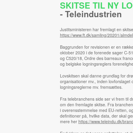
SKITSE TIL NY L
-
Teleindustrien
Justitsministeren har fremlagt en skitse
https://www.ft.dk/samling/20201/almde
Baggrunden for revisionen er en ræk
oktober 2020 i de forenede sager C-51
og C520/18, Ordre des barreaux franc
og belgiske logningsreglers forenelig
Lovskitsen skal danne grundlag for drø
organisationer mv., inden lovforslaget 
logningsreglerne mv. fremsættes.
Fra telebranchens side ser vi frem til d
om den fremlagte skitse. Fra branchens 
i overensstemmelse med EU-retten, og b
definitioner på, hvilke data, der skal 
mere her
https://www.teleindu.dk/bran