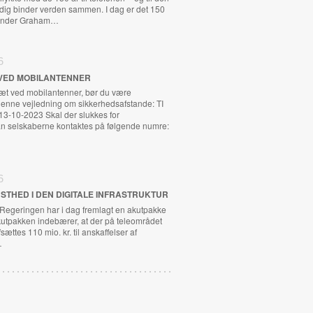
adig binder verden sammen. I dag er det 150
exander Graham…
6
VED MOBILANTENNER
tæt ved mobilantenner, bør du være
nne vejledning om sikkerhedsafstande: TI
13-10-2023 Skal der slukkes for
n selskaberne kontaktes på følgende numre:
6
STHED I DEN DIGITALE INFRASTRUKTUR
 Regeringen har i dag fremlagt en akutpakke
kutpakken indebærer, at der på teleområdet
fsættes 110 mio. kr. til anskaffelser af
…