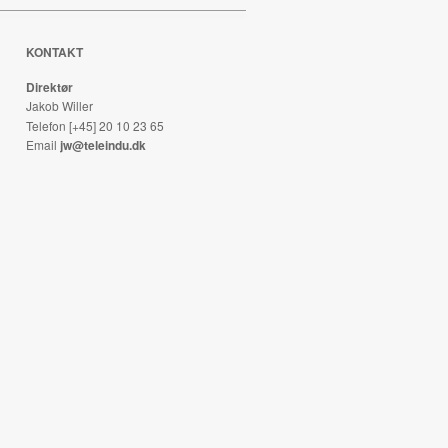
KONTAKT
Direktør
Jakob Willer
Telefon [+45] 20 10 23 65
Email
jw@teleindu.dk