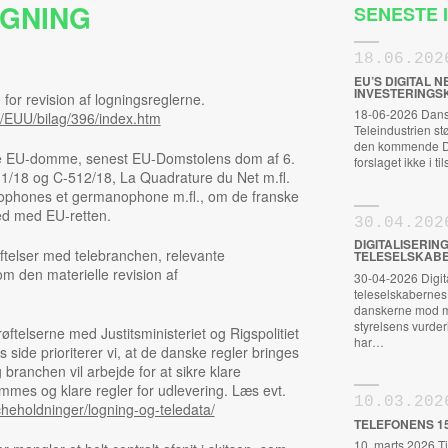
OGNING
SENESTE
18.06.202
EU’S DIGITAL
INVESTERINGS
 for revision af logningsreglerne.
18-06-2026 Dansk
l/EUU/bilag/396/index.htm
Teleindustrien s
den kommende Dig
ke EU-domme, senest EU-Domstolens dom af 6.
forslaget ikke i t
1/18 og C-512/18, La Quadrature du Net m.fl.
ophones et germanophone m.fl., om de franske
hed med EU-retten.
30.04.202
DIGITALISERIN
ftelser med telebranchen, relevante
TELESELSKABE
om den materielle revision af
30-04-2026 Digital
teleselskabernes S
danskerne mod m
styrelsens vurderi
røftelserne med Justitsministeriet og Rigspolitiet
har…
side prioriterer vi, at de danske regler bringes
ranchen vil arbejde for at sikre klare
gemmes og klare regler for udlevering. Læs evt.
10.03.202
cheholdninger/logning-og-teledata/
TELEFONENS 1
10. marts 2026 Ti