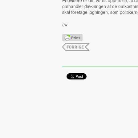
Endvidere er det vores opfattelse, at de
omhandler dækningen af de omkostning
skal foretage logningen, som politikern
/jw