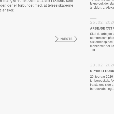
r mangler et helt centralt afsnit i skitsen, som
teknologi, der st
er, der er forbundet med, at teleselskaberne
år siden, at Al
e ønsker.
26.02.202
ARBEJDE TÆT 
Skal du arbejde 
opmærksom på de
sikkerhedspjece 
mobilantenner ka
TDC:…
20.02.202
STYRKET ROBU
20. februar 2026
for beredskab. A
fra statens side a
beredskabs- og