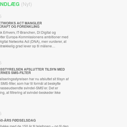
(Nyt)
 INDLÆG
6
 NETWORKS ACT MANGLER
KRAFT OG FORENKLING
 Erhverv, IT-Branchen, DI Digital og
tøtter Europa-Kommissionens ambitioner med
ital Networks Act (DNA), men vurderer, at
ilstrækkelig grad lever op til målene…
6
GSSTYRELSEN AFSLUTTER TILSYN MED
RNES SMS-FILTER
iseringsstyrelsen har nu afsluttet sit tilsyn af
MS-filter, som har til formål at beskytte
asseudsendte svindel-SMS’er. Det er
ng, at filtrering af svindel-beskeder ikke
6
50-ÅRS FØDSELSDAG
llykke med de 150 år til telefonen – og til den