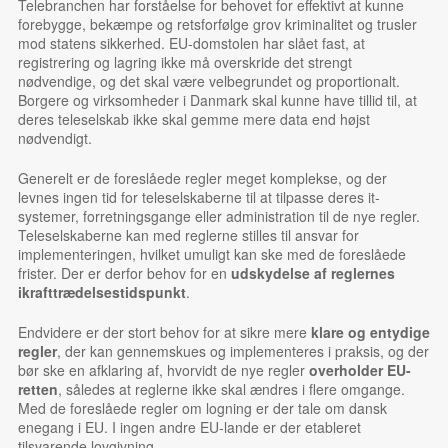
Telebranchen har forståelse for behovet for effektivt at kunne
forebygge, bekæmpe og retsforfølge grov kriminalitet og trusler
mod statens sikkerhed. EU-domstolen har slået fast, at
registrering og lagring ikke må overskride det strengt
nødvendige, og det skal være velbegrundet og proportionalt.
Borgere og virksomheder i Danmark skal kunne have tillid til, at
deres teleselskab ikke skal gemme mere data end højst
nødvendigt.
Generelt er de foreslåede regler meget komplekse, og der
levnes ingen tid for teleselskaberne til at tilpasse deres it-
systemer, forretningsgange eller administration til de nye regler.
Teleselskaberne kan med reglerne stilles til ansvar for
implementeringen, hvilket umuligt kan ske med de foreslåede
frister. Der er derfor behov for en
udskydelse af reglernes
ikrafttrædelsestidspunkt
.
Endvidere er der stort behov for at sikre mere
klare og entydige
regler
, der kan gennemskues og implementeres i praksis, og der
bør ske en afklaring af, hvorvidt de nye regler
overholder EU-
retten
, således at reglerne ikke skal ændres i flere omgange.
Med de foreslåede regler om logning er der tale om dansk
enegang i EU. I ingen andre EU-lande er der etableret
tilsvarende lovgivning.