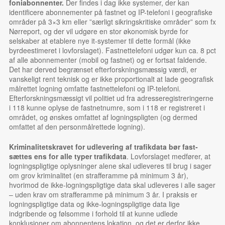
foni­­abonnenter.
Der findes i dag ikke systemer, der kan
identificere abonne­menter på fastnet og IP-telefoni i geografiske
områder på 3×3 km eller ”særligt sikringskritiske områder” som fx
Nørreport, og der vil udgøre en stor økonomisk byrde for
selskaber at etablere nye it-systemer til dette formål (ikke
byrdeestimeret i lovforslaget). Fastnettelefoni udgør kun ca. 8 pct
af alle abonne­menter (mobil og fastnet) og er fortsat faldende.
Det har derved begrænset efterforsknings­mæssig værdi, er
vanskeligt rent teknisk og er ikke proportionalt at lade geografisk
målrettet logning omfatte fastnet­telefoni og IP-telefoni.
Efterforsknings­mæs­sigt vil politiet ud fra adresseregistreringerne
i 118 kunne oplyse de fastnetnumre, som i 118 er registreret i
området, og ønskes omfattet af lognings­pligten (og dermed
omfattet af den personmålrettede logning).
Kriminalitetskravet for udlevering af trafikdata bør fast­
sættes ens for alle typer trafikdata
. Lovforslaget medfører, at
lognings­pligtige oplysninger alene skal udleveres til brug i sager
om grov kriminalitet (en strafferamme på minimum 3 år),
hvorimod de ikke-logningspligtige data skal udleveres i alle sager
– uden krav om strafferamme på minimum 3 år. I praksis er
logningspligtige data og ikke-lognings­pligtige data lige
indgribende og følsomme i forhold til at kunne udlede
konklusioner om abonnentens lokation, og det er derfor ikke