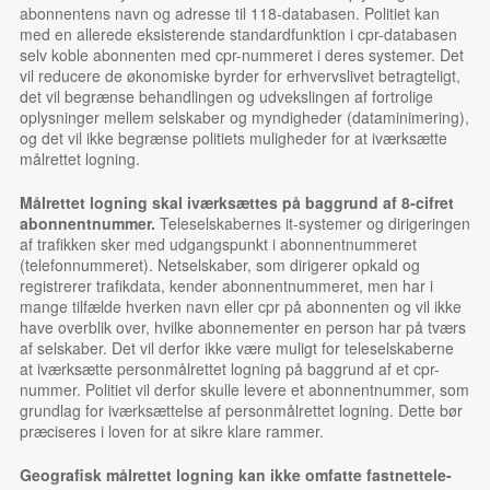
abonnentens navn og adresse til 118-databasen. Politiet kan
med en allerede eksisterende standardfunktion i cpr-databasen
selv koble abonnen­ten med cpr-nummeret i deres systemer. Det
vil reducere de økonomiske byrder for erhvervslivet betragteligt,
det vil begrænse behandlingen og udvekslingen af fortrolige
oplysninger mellem selskaber og myndigheder (dataminimering),
og det vil ikke begrænse politiets muligheder for at iværksætte
målrettet logning.
Målrettet logning skal iværksættes på baggrund af 8-cifret
abonnent­nummer.
Teleselskabernes it-systemer og dirigeringen
af trafikken sker med udgangspunkt i abonnent­nummeret
(telefonnummeret). Netselskaber, som dirigerer opkald og
registrerer trafikdata, kender abonnen­tnummeret, men har i
mange tilfælde hverken navn eller cpr på abonnenten og vil ikke
have overblik over, hvilke abonnementer en person har på tværs
af selskaber. Det vil derfor ikke være muligt for teleselskaberne
at iværksætte personmålrettet logning på baggrund af et cpr-
nummer. Politiet vil derfor skulle levere et abonnentnummer, som
grundlag for iværksættelse af personmålrettet logning. Dette bør
præciseres i loven for at sikre klare rammer.
Geografisk målrettet logning kan ikke omfatte fastnettele­