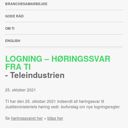
BRANCHESAMARBEJDE
GODE RÅD
OM TI
ENGLISH
LOGNING – HØRINGSSVAR
FRA TI
-
Teleindustrien
25. oktober 2021
TI har den 25. oktober 2021 indsendt sit høringssvar til
Justitsministeriets høring vedr. lovforslag om nye logningsregler.
Se
høringssvaret her
+
bilag her