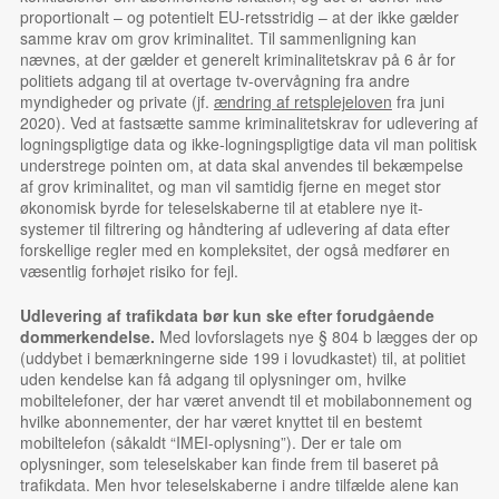
proportionalt – og potentielt EU-retsstridig – at der ikke gælder
samme krav om grov kriminalitet. Til sammenligning kan
nævnes, at der gælder et generelt kriminalitetskrav på 6 år for
politiets adgang til at overtage tv-overvågning fra andre
myndigheder og private (jf.
ændring af retsplejeloven
fra juni
2020). Ved at fastsætte samme kriminalitetskrav for udlevering af
logningspligtige data og ikke-logningspligtige data vil man politisk
understrege pointen om, at data skal anvendes til bekæmpelse
af grov kriminalitet, og man vil samtidig fjerne en meget stor
økonomisk byrde for teleselskaberne til at etablere nye it-
systemer til filtrering og håndtering af udlevering af data efter
forskellige regler med en kompleksitet, der også medfører en
væsentlig forhøjet risiko for fejl.
Udlevering af trafikdata bør kun ske efter forudgående
dommerkendelse.
Med lovforslagets nye § 804 b lægges der op
(uddybet i bemærkningerne side 199 i lovudkastet) til, at politiet
uden kendelse kan få adgang til oplysninger om, hvilke
mobiltelefoner, der har været anvendt til et mobilabonnement og
hvilke abonnementer, der har været knyttet til en bestemt
mobiltelefon (såkaldt “IMEI-oplysning”). Der er tale om
oplysninger, som teleselskaber kan finde frem til baseret på
trafikdata. Men hvor teleselskaberne i andre tilfælde alene kan