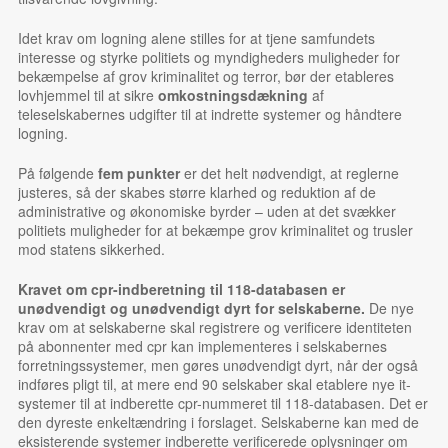
Idet krav om logning alene stilles for at tjene samfundets
interesse og styrke politiets og myndigheders muligheder for
bekæmpelse af grov kriminalitet og terror, bør der etableres
lovhjemmel til at sikre
omkostningsdækning
af
teleselskabernes udgifter til at indrette systemer og håndtere
logning.
På følgende
fem punkter
er det helt nødvendigt, at reglerne
justeres, så der skabes større klarhed og reduktion af de
administrative og økonomiske byrder – uden at det svækker
politiets muligheder for at bekæmpe grov kriminalitet og trusler
mod statens sikkerhed.
Kravet om cpr-indberetning til 118-databasen er
unødvendigt og unødvendigt dyrt for selskaberne.
De nye
krav om at selskaberne skal registre­re og verificere identiteten
på abonnenter med cpr kan implementeres i selskabernes
forretningssystemer, men gøres unødven­digt dyrt, når der også
indføres pligt til, at mere end 90 selskaber skal etablere nye it-
systemer til at indberette cpr-nummeret til 118-databasen. Det er
den dyreste enkeltændring i forslaget. Selskaberne kan med de
eksisterende systemer indberette verificerede oplysninger om